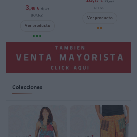
27,
17
€
95
€
3,
[GFFR25 ]
6,
48
€
95
€
[PUAB01 ]
Ver producto
Ver producto
Colecciones