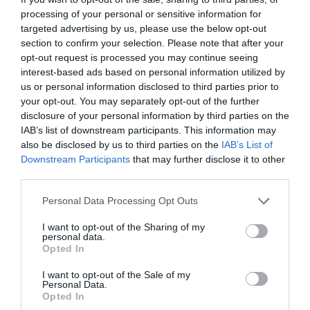
Ver producto
Ver producto
processing of your personal or sensitive information for
targeted advertising by us, please use the below opt-out
section to confirm your selection. Please note that after your
-15%
-15%
opt-out request is processed you may continue seeing
interest-based ads based on personal information utilized by
us or personal information disclosed to third parties prior to
your opt-out. You may separately opt-out of the further
disclosure of your personal information by third parties on the
IAB’s list of downstream participants. This information may
also be disclosed by us to third parties on the
IAB’s List of
Downstream Participants
that may further disclose it to other
third parties.
Personal Data Processing Opt Outs
Minifalda Hippie Cruzada con
Minifalda/Top Hippie Tie Dye
I want to opt-out of the Sharing of my
Bordados y Flecos
Ajustada
personal data.
★★★★★
★★★★★
21,
Opted In
24,
24
€
99
€
15,
[FAEV33 ]
17,
29
€
99
€
I want to opt-out of the Sale of my
Personal Data.
[FAPN09 ]
Ver producto
Opted In
Ver producto