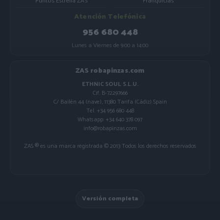
Puntos Estrella ZAS
Franquicias
Atención Telefónica
956 680 448
Lunes a Viernes de 9:00 a 14:00
ZAS robapinzas.com
ETHNIC SOUL S.L.U.
Cif. B-72297666
C/ Bailén 44 (nave), 11380 Tarifa (Cádiz) Spain
Tel. +34 956 680 448
Whatsapp: +34 640 378 097
info@robapinzas.com
ZAS ® es una marca registrada © 2013 Todos los derechos reservados
Versión completa