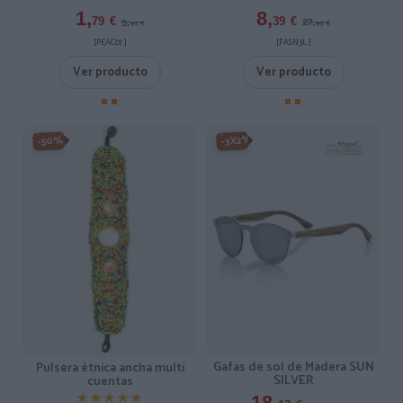
1,
8,
5,
27,
79
€
39
€
95
€
95
€
[PEAC01 ]
[FASN3L ]
Ver producto
Ver producto
-3X2%
-50%
Gafas de sol de Madera SUN
Pulsera étnica ancha multi
SILVER
cuentas
★★★★★
★★★★★
18,