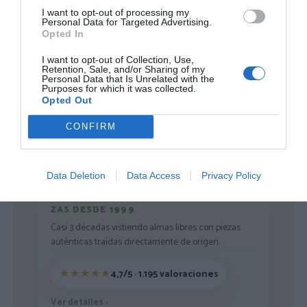
I want to opt-out of processing my
Personal Data for Targeted Advertising.
Opted In
I want to opt-out of Collection, Use,
Retention, Sale, and/or Sharing of my
Cargar más productos
Personal Data that Is Unrelated with the
Purposes for which it was collected.
Opted Out
CONFIRM
1
2
Data Deletion
Data Access
Privacy Policy
ZAS DESDE 1999
Casi 3 décadas vistiendo almas libres con piezas
auténticas traídas directamente de origen.
4,7/5 · 1.195 valoraciones
Ver detalles
›