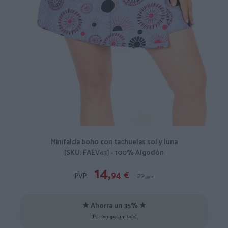
Minifalda boho con tachuelas sol y luna
[SKU: FAEV43] - 100% Algodón
14,
94
€
PVP:
22,
99
€
★ Ahorra un 35% ★
[Por tiempo Limitado]