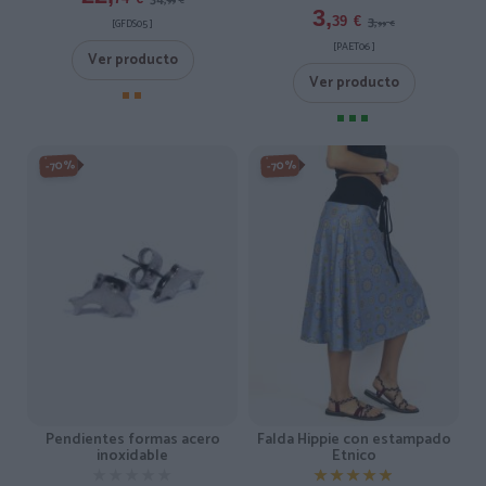
99
€
3,
3,
39
€
[GFDS05 ]
99
€
[PAET06 ]
Ver producto
Ver producto
-70%
-70%
Pendientes formas acero
Falda Hippie con estampado
inoxidable
Etnico
★★★★★
★★★★★
★★★★★
★★★★★