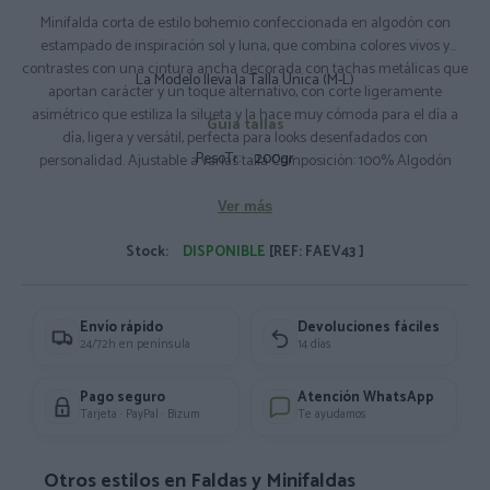
Minifalda corta de estilo bohemio confeccionada en algodón con
estampado de inspiración sol y luna, que combina colores vivos y
contrastes con una cintura ancha decorada con tachas metálicas que
La Modelo lleva la Talla Única (M-L)
aportan carácter y un toque alternativo, con corte ligeramente
asimétrico que estiliza la silueta y la hace muy cómoda para el día a
Guía tallas
día, ligera y versátil, perfecta para looks desenfadados con
PesoTr:
200gr
personalidad. Ajustable a varias talla Composición: 100% Algodón
Ver más
Stock:
DISPONIBLE
[REF: FAEV43 ]
Envío rápido
Devoluciones fáciles
24/72h en península
14 días
Pago seguro
Atención WhatsApp
Tarjeta · PayPal · Bizum
Te ayudamos
Otros estilos en Faldas y Minifaldas