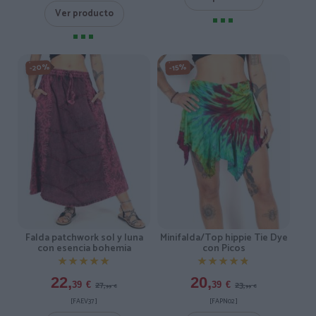
Ver producto
-20%
-15%
Falda patchwork sol y luna
Minifalda/Top hippie Tie Dye
con esencia bohemia
con Picos
★★★★★
★★★★★
★★★★★
★★★★★
22,
20,
27,
23,
39
€
39
€
99
€
99
€
[FAEV37 ]
[FAPN02 ]