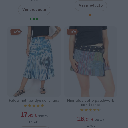
[FAEV48 ]
Ver producto
Ver producto
-30%
-35%
Falda midi tie-dye sol y luna
Minifalda boho patchwork
con tachas
★★★★★
★★★★★
★★★★★
★★★★★
17,
24,
49
€
99
€
16,
24,
24
€
99
€
[FAEV46 ]
[FAEV44 ]