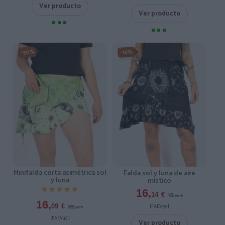
Ver producto
Ver producto
-30%
-15%
Minifalda corta asimétrica sol
Falda sol y luna de aire
y luna
místico
★★★★★
★★★★★
16,
18,
14
€
99
€
16,
22,
[FAEV39 ]
09
€
99
€
[FAEV42 ]
Ver producto