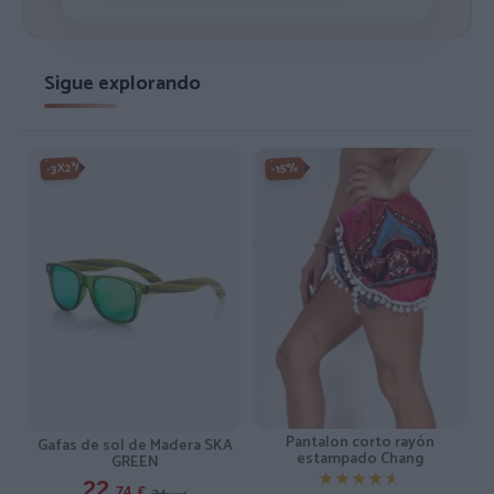
Sigue explorando
-3X2%
-15%
Pantalon corto rayón
Gafas de sol de Madera SKA
estampado Chang
GREEN
★★★★★
★★★★★
22,
34,
74
€