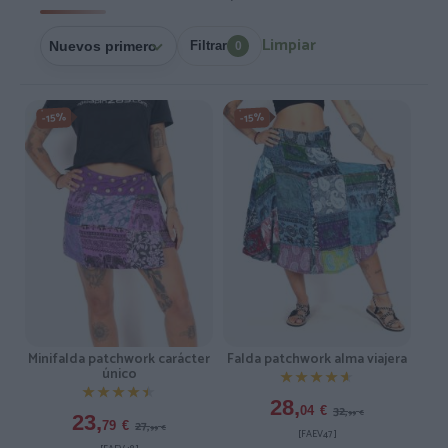
Limpiar
Filtrar
0
-15%
-15%
Minifalda patchwork carácter
Falda patchwork alma viajera
único
★★★★★
★★★★★
★★★★★
★★★★★
28,
32,
04
€
99
€
23,
27,
79
€
99
€
[FAEV47 ]