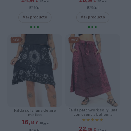
22,
22,
94
€
09
€
99
€
99
€
[FAEV43 ]
[FAEV42 ]
Ver producto
Ver producto
-20%
-15%
Falda patchwork sol y luna
Falda sol y luna de aire
con esencia bohemia
místico
★★★★★
★★★★★
16,
18,
14
€
99
€
22,
27,
[FAEV39 ]
39
€
99
€