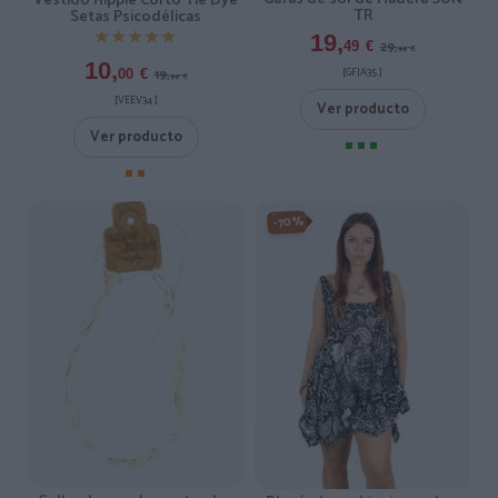
Vestido Hippie Corto Tie Dye
TR
Setas Psicodélicas
★★★★★
★★★★★
19,
29,
49
€
99
€
10,
[GFJA35 ]
19,
00
€
99
€
[VEEV34 ]
Ver producto
Ver producto
-70%