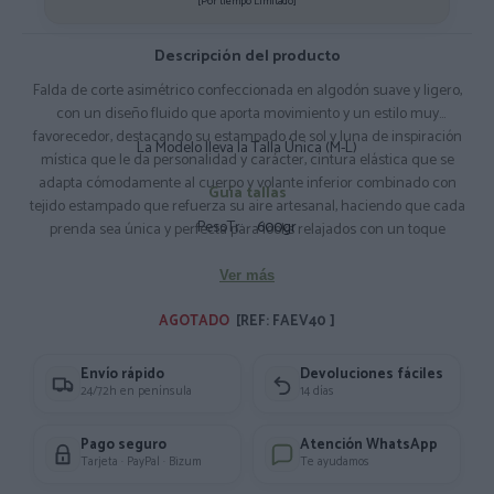
[Por tiempo Limitado]
Descripción del producto
Falda de corte asimétrico confeccionada en algodón suave y ligero,
con un diseño fluido que aporta movimiento y un estilo muy
favorecedor, destacando su estampado de sol y luna de inspiración
La Modelo lleva la Talla Única (M-L)
mística que le da personalidad y carácter, cintura elástica que se
adapta cómodamente al cuerpo y volante inferior combinado con
Guía tallas
tejido estampado que refuerza su aire artesanal, haciendo que cada
PesoTr:
600gr
prenda sea única y perfecta para looks relajados con un toque
especial. Composición: 100% Algodón
Ver más
AGOTADO 
[REF: FAEV40 ]
Envío rápido
Devoluciones fáciles
24/72h en península
14 días
Pago seguro
Atención WhatsApp
Tarjeta · PayPal · Bizum
Te ayudamos