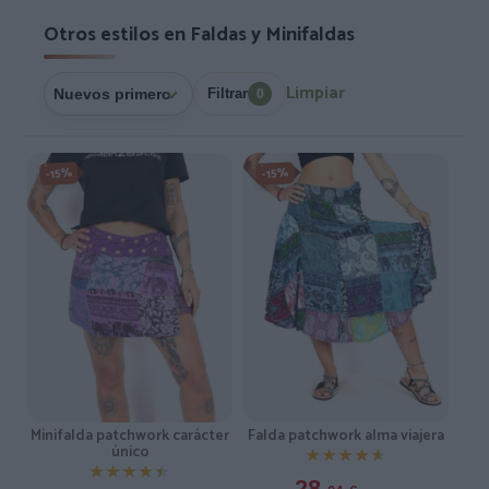
Otros estilos en Faldas y Minifaldas
Limpiar
Filtrar
0
-15%
-15%
Minifalda patchwork carácter
Falda patchwork alma viajera
único
★★★★★
★★★★★
★★★★★
★★★★★
28,