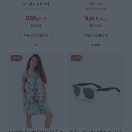
Singhing Bowl
Etnico
★★★★★
★★★★★
★★★★★
★★★★★
255,
5,
5,
00
€
09
€
99
€
[DSG4B ]
[PAPN06 ]
Ver producto
Ver producto
-3X2%
-50%
Gafas de sol de Madera SUN