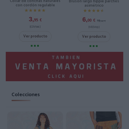
Collar de conchas naturales
Blusón largo hippie parches
con cordón regulable
asimétrico
★★★★★
★★★★★
★★★★★
★★★★★
3,
6,
19,
95
€
00
€
99
€
[COVI06 ]
[VEEV03 ]
Ver producto
Ver producto
Colecciones