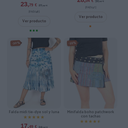
32,
04
€
99
€
23,
27,
79
€
99
€
[FAEV47 ]
[FAEV48 ]
Ver producto
Ver producto
-30%
-35%
Falda midi tie-dye sol y luna
Minifalda boho patchwork
con tachas
★★★★★
★★★★★
★★★★★
★★★★★
17,
24,
49
€
99
€