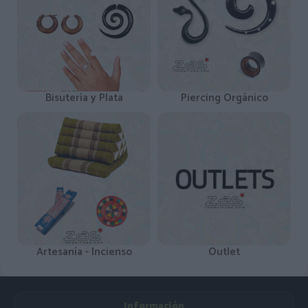
Bisutería y Plata
Piercing Orgánico
Artesanía - Incienso
Outlet
Información