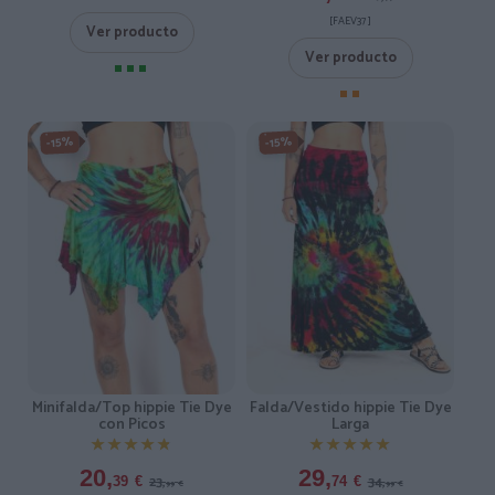
[FAEV37 ]
Ver producto
Ver producto
-15%
-15%
Minifalda/Top hippie Tie Dye
Falda/Vestido hippie Tie Dye
con Picos
Larga
★★★★★
★★★★★
★★★★★
★★★★★
20,
29,
23,
34,
39
€
74
€
99
€
99
€