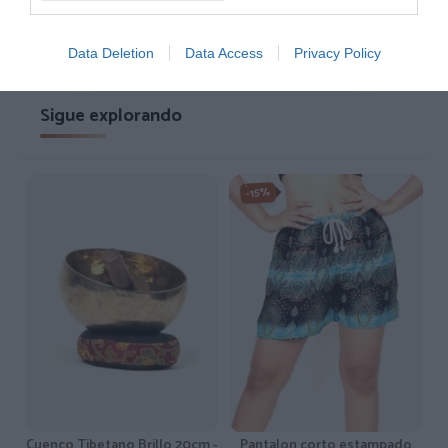
Ver detalles
›
Data Deletion
Data Access
Privacy Policy
Sigue explorando
-15%
Cuenco Tibetano Brillo 20cm -
Pantalon corto estampado