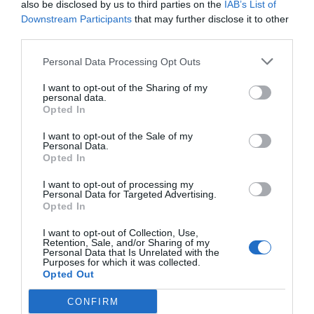
[FAPN05 ]
also be disclosed by us to third parties on the
IAB’s List of
Ver producto
Downstream Participants
that may further disclose it to other
Ver producto
third parties.
Personal Data Processing Opt Outs
I want to opt-out of the Sharing of my
personal data.
Cargar más productos
Opted In
I want to opt-out of the Sale of my
Personal Data.
Opted In
1
2
I want to opt-out of processing my
Personal Data for Targeted Advertising.
Opted In
I want to opt-out of Collection, Use,
ZAS DESDE 1999
Retention, Sale, and/or Sharing of my
Personal Data that Is Unrelated with the
Casi 3 décadas vistiendo almas libres con piezas
Purposes for which it was collected.
auténticas traídas directamente de origen.
Opted Out
CONFIRM
4,7/5 · 1.197 valoraciones