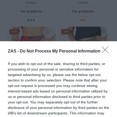
[FAPN02 ]
[FAPN03 ]
Ver producto
Ver producto
-15%
-15%
ZAS -
Do Not Process My Personal Information
If you wish to opt-out of the sale, sharing to third parties, or
processing of your personal or sensitive information for
targeted advertising by us, please use the below opt-out
section to confirm your selection. Please note that after your
opt-out request is processed you may continue seeing
interest-based ads based on personal information utilized by
Minifalda Top Tie Dye
Minifalda Hippie Cruzada con
us or personal information disclosed to third parties prior to
cruzada
Bordados y Flecos
your opt-out. You may separately opt-out of the further
★★★★★
★★★★★
21,
24,
24
€
99
€
disclosure of your personal information by third parties on the
13,
15,
[FAEV33 ]
59
€
99
€
IAB’s list of downstream participants. This information may