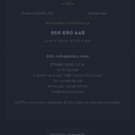
+ Info
Puntos Estrella ZAS
Franquicias
Atención Telefónica
956 680 448
Lunes a Viernes de 9:00 a 14:00
ZAS robapinzas.com
ETHNIC SOUL S.L.U.
Cif. B-72297666
C/ Bailén 44 (nave), 11380 Tarifa (Cádiz) Spain
Tel. +34 956 680 448
Whatsapp: +34 640 378 097
info@robapinzas.com
ZAS ® es una marca registrada © 2013 Todos los derechos reservados
Versión completa