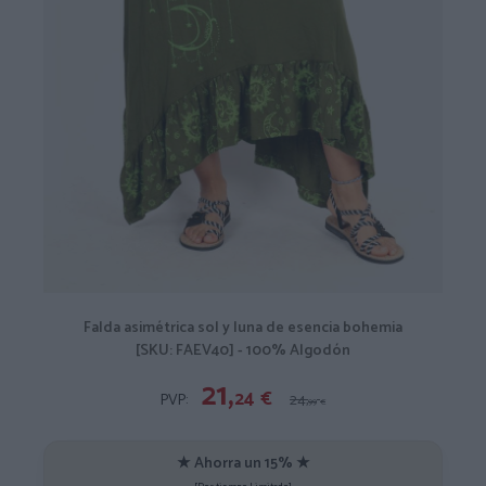
Falda asimétrica sol y luna de esencia bohemia
[SKU: FAEV40] - 100% Algodón
21,
24
€
PVP:
24,
99
€
★ Ahorra un 15% ★