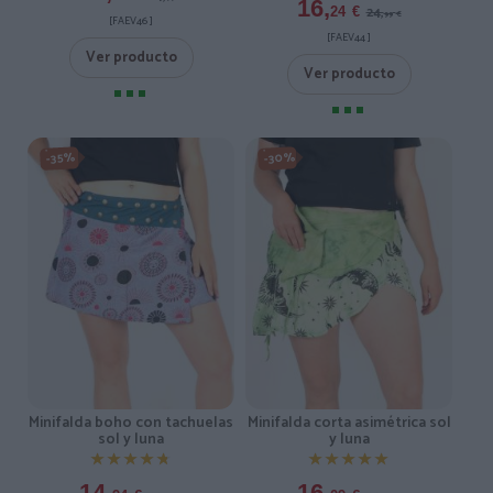
16,
24,
24
€
99
€
[FAEV46 ]
[FAEV44 ]
Ver producto
Ver producto
-30%
-35%
Minifalda boho con tachuelas
Minifalda corta asimétrica sol
sol y luna
y luna
★★★★★
★★★★★
★★★★★
★★★★★
14,
16,