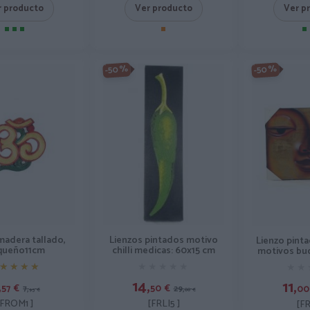
r producto
Ver producto
Ver p
-50%
-50%
adera tallado,
Lienzos pintados motivo
Lienzo pint
queño11cm
chilli medicas: 60x15 cm
motivos bu
★★★★
★★★★
★★★★★
★★★★★
★★
★★
,
14,
11,
57
€
50
€
00
7,
29,
95
€
00
€
[FROM1 ]
[FRLI5 ]
[FR