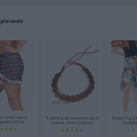
xplorando
-50%
on corto rayón
Tobillera de monedas de la
Falda/Top Ét
pado ethnic
suerte, varios colores
y hebil
★★★★
★★★★
★★★★★
★★★★★
★★
★★