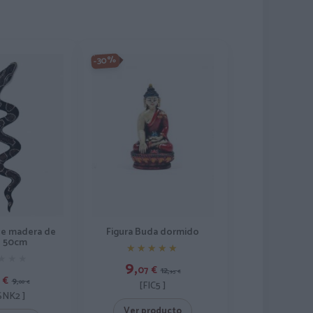
-30%
de madera de
Figura Buda dormido
 50cm
★★★★★
★★★★★
★★★
★★★
9,
07
€
12,
95
€
€
9,
00
€
[FIC5 ]
NK2 ]
Ver producto