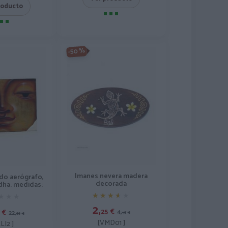
roducto
-50%
Imanes nevera madera
ado aerógrafo,
decorada
dha. medidas:
★★★★★
★★★★★
★★★
★★★
2,
25
€
€
4,
22,
50
€
00
€
[VMD01 ]
LI2 ]