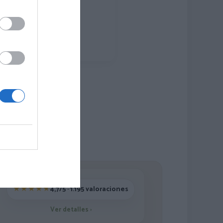
4,
00
€
8,
00
€
[MASGE6 ]
Ver producto
4,7/5 · 1.195 valoraciones
Ver detalles
›