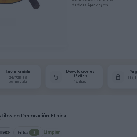
Medidas Aprox: 13cm.
Devoluciones
Envío rápido
Pag
fáciles
24/72h en
Tarje
península
14 días
stilos en Decoración Etnica
Limpiar
Filtrar
1