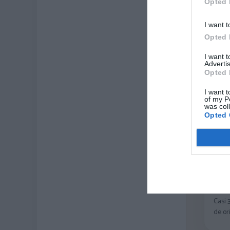
Opted 
I want t
Opted 
I want 
Advertis
Opted 
I want t
of my P
was col
Opted 
ZAS
Casi 
de or