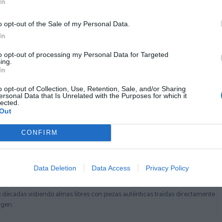
8,
8,
50
€
50
€
In
17,
17,
00
€
00
€
[FRLI1_B ]
[FRLI1_A ]
o opt-out of the Sale of my Personal Data.
Ver producto
Ver producto
In
to opt-out of processing my Personal Data for Targeted
ing.
In
o opt-out of Collection, Use, Retention, Sale, and/or Sharing
Cargar más productos
ersonal Data that Is Unrelated with the Purposes for which it
lected.
Out
1
2
CONFIRM
Data Deletion
Data Access
Privacy Policy
 DESDE 1999
3 décadas vistiendo almas libres con piezas auténticas traídas directamente
igen.