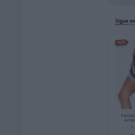
Sigue e
-15%
Pantal
estam
★
★