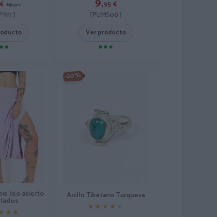
9,
€
95
€
14,
99
€
PN11 ]
[PUMS08 ]
roducto
Ver producto
-20%
ie liso abierto
Anillo Tibetano Turquesa
s lados
★★★★★
★★★★★
★★★
★★★