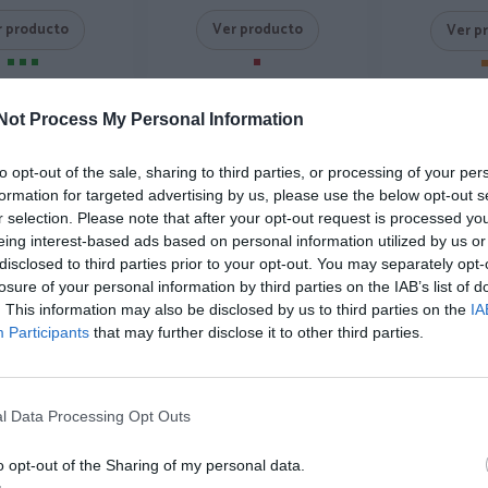
r producto
Ver producto
Ver p
Not Process My Personal Information
-50%
to opt-out of the sale, sharing to third parties, or processing of your per
formation for targeted advertising by us, please use the below opt-out s
r selection. Please note that after your opt-out request is processed y
eing interest-based ads based on personal information utilized by us or
disclosed to third parties prior to your opt-out. You may separately opt-
losure of your personal information by third parties on the IAB’s list of
. This information may also be disclosed by us to third parties on the
IA
Participants
that may further disclose it to other third parties.
bre lienzos motivos de
óleos sobre lienzos motivos
l Data Processing Opt Outs
ores. bastidor de
abstractos, bastidor
★★★★★
★★★★★
★★★★★
★★★★★
o opt-out of the Sharing of my personal data.