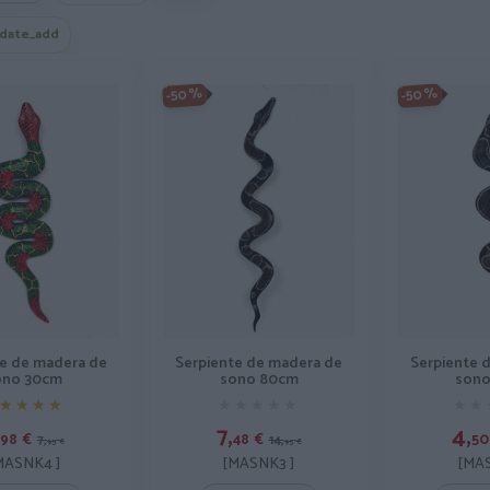
date_add
-50%
-50%
te de madera de
Serpiente de madera de
Serpiente 
ono 30cm
sono 80cm
sono
★★★★
★★★★
★★★★★
★★★★★
★★
★★
7,
4,
98
€
48
€
50
7,
14,
95
€
95
€
MASNK4 ]
[MASNK3 ]
[MAS