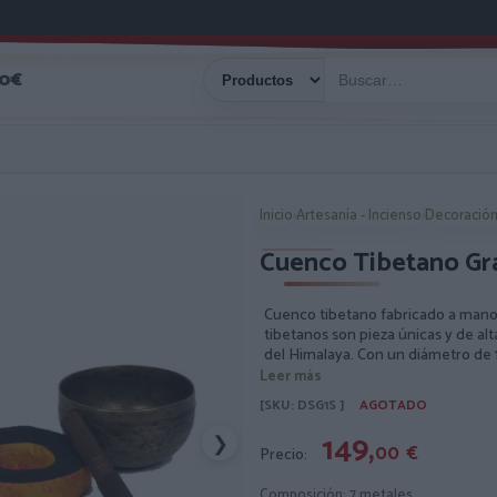
40€
Inicio
›
Artesanía - Incienso
›
Decoración
Cuenco Tibetano Gr
Cuenco tibetano fabricado a mano 
tibetanos son pieza únicas y de al
del Himalaya. Con un diámetro de
cuenco produce un sonido armonios
Leer más
incluye. Además, viene acompaña
[SKU: DSG1S ]
AGOTADO
ella y comvertirlo en un precioso 
mejor sonido posible. Tiene un a
149,
❯
00
€
Precio:
mantras donde se percibe perfecta
los metales, convirtiéndolo en una 
terapia de sonido.
Composición: 7 metales.