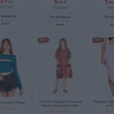
,
3,
7,
39
€
3,
00
€
50
99
€
PAET02 ]
[TOBI06 ]
[FA
r producto
Ver producto
Ver p
-30%
-15%
Vestido Amplio Patchwork
Pantalón Hipp
 Lisa dos Piezas
Rayas con Espíritu Libre
a lo
★★★★
★★★★
★★★★★
★★★★★
★★
★★