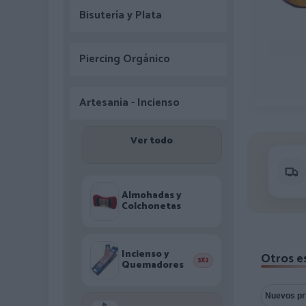
Bisutería y Plata
Piercing Orgánico
Artesanía - Incienso
Ver todo
Almohadas y
Colchonetas
Incienso y
Otros e
3X2
Quemadores