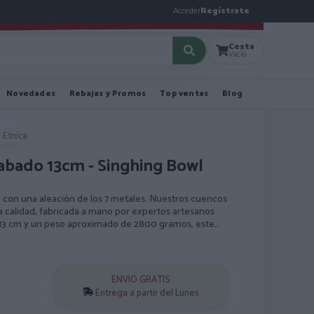
Acceder
Regístrate
Cesta
Vacío
Novedades
Rebajas y Promos
Top ventas
Blog
 Etnica
abado 13cm - Singhing Bowl
con una aleación de los 7 metales. Nuestros cuencos
ta calidad, fabricada a mano por expertos artesanos
 13 cm y un peso aproximado de 2800 gramos, este
o y relajante al ser tocado con el stick que se
do de una almohada para que puedas colocarlo sobre
objeto decorativo ritual además de para obtener el
cabado envejecido grabado con símbolos tibetanos y
ENVIO GRATIS
mente su fabricación artesanal a base de martillear
Entrega a partir del Lunes
excelente opción para la meditación, la relajación y la