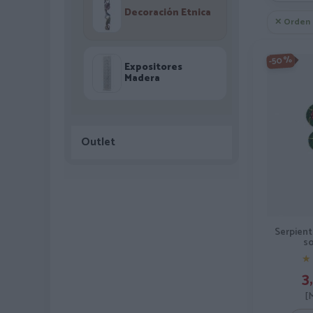
Decoración Etnica
✕ Orden 
-50%
Expositores
Madera
Outlet
Serpien
s
★
★
3,
[