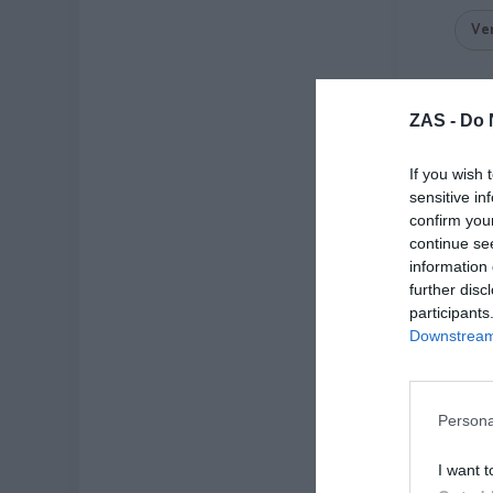
Ve
ZAS -
Do 
-50%
If you wish 
sensitive in
confirm you
continue se
information 
further disc
participants
Downstream 
Óleos so
Persona
fl
I want t