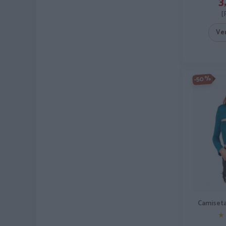
3
[
Ve
-50%
Camiseta
★
★