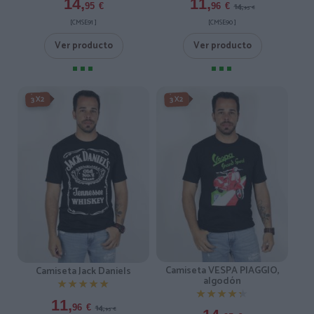
14,
11,
14,
95
€
96
€
95
€
[CMSE91 ]
[CMSE90 ]
Ver producto
Ver producto
-3X2%
3X2
3X2
Camiseta VESPA PIAGGIO,
Camiseta Jack Daniels
algodón
★★★★★
★★★★★
★★★★★
★★★★★
11,
14,
96
€
95
€