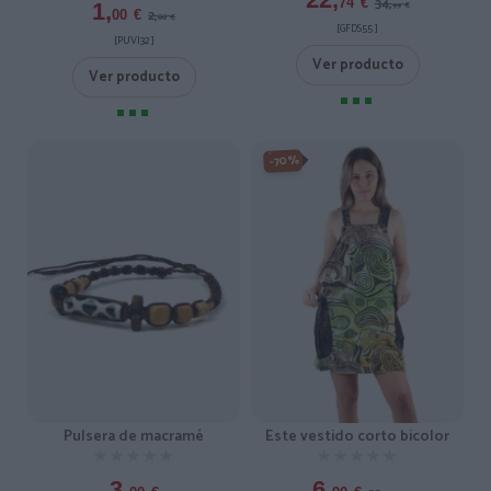
34,
74
€
1,
99
€
2,
00
€
00
€
[GFDS55 ]
[PUVI32 ]
Ver producto
Ver producto
-70%
Pulsera de macramé
Este vestido corto bicolor
★★★★★
★★★★★
★★★★★
★★★★★
3,
6,