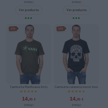
[CMSE02 ]
[CMSE29 ]
Ver producto
Ver producto
3X2
3X2
Camiseta Marihuana Ants
Camiseta calavera music box.
★★★★★
★★★★★
★★★★★
★★★★★
14,
14,
95
€
95
€
[CMSE30 ]
[CMSE32 ]