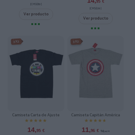
14,
95
€
[CMSE89 ]
[CMSE09 ]
Ver producto
Ver producto
-3X2%
3X2
3X2
Camiseta Carta de Ajuste
Camiseta Capitán América
★★★★★
★★★★★
★★★★★
★★★★★
14,
11,
14,
95
€
96
€
95
€