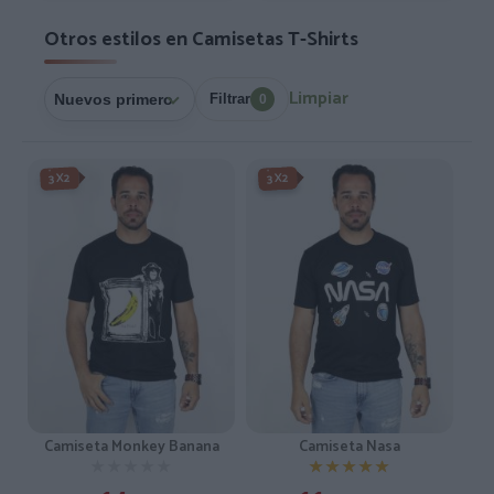
Otros estilos en Camisetas T-Shirts
Limpiar
Filtrar
0
-3X2%
3X2
3X2
Camiseta Monkey Banana
Camiseta Nasa
★★★★★
★★★★★
★★★★★
★★★★★