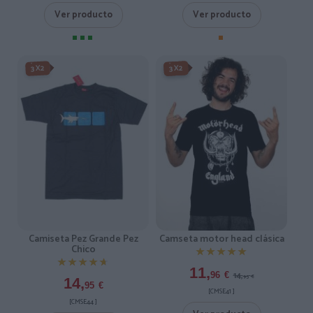
Ver producto
Ver producto
-3X2%
3X2
3X2
Camiseta Pez Grande Pez
Camseta motor head clásica
Chico
★★★★★
★★★★★
★★★★★
★★★★★
11,
14,
96
€
95
€
14,
95
€
[CMSE41 ]
[CMSE44 ]