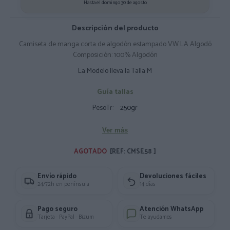
Hasta el domingo 30 de agosto
Descripción del producto
Camiseta de manga corta de algodón estampado VW LA Algodó
Composición: 100% Algodón
La Modelo lleva la Talla M
Guía tallas
PesoTr:
250gr
Ver más
AGOTADO 
[REF: CMSE58 ]
Envío rápido
Devoluciones fáciles
24/72h en península
14 días
Pago seguro
Atención WhatsApp
Tarjeta · PayPal · Bizum
Te ayudamos