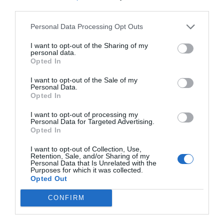
third parties.
Personal Data Processing Opt Outs
I want to opt-out of the Sharing of my
personal data.
Cargar más productos
Opted In
I want to opt-out of the Sale of my
Personal Data.
Opted In
1
2
3
4
I want to opt-out of processing my
Personal Data for Targeted Advertising.
Opted In
I want to opt-out of Collection, Use,
ZAS DESDE 1999
Retention, Sale, and/or Sharing of my
Personal Data that Is Unrelated with the
Casi 3 décadas vistiendo almas libres con piezas
Purposes for which it was collected.
auténticas traídas directamente de origen.
Opted Out
CONFIRM
4,7/5 · 1.198 valoraciones
Ver detalles
›