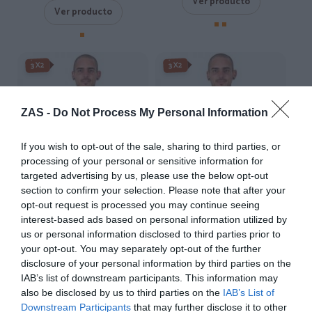
Ver producto
Ver producto
3X2
3X2
ZAS -
Do Not Process My Personal Information
If you wish to opt-out of the sale, sharing to third parties, or
processing of your personal or sensitive information for
targeted advertising by us, please use the below opt-out
section to confirm your selection. Please note that after your
opt-out request is processed you may continue seeing
interest-based ads based on personal information utilized by
Camiseta Birds and Cat
Camiseta Star ET
us or personal information disclosed to third parties prior to
★★★★★
★★★★★
★★★★★
★★★★★
your opt-out. You may separately opt-out of the further
disclosure of your personal information by third parties on the
14,
14,
95
€
95
€
IAB’s list of downstream participants. This information may
[CMSE50 ]
[CMSE62 ]
also be disclosed by us to third parties on the
IAB’s List of
Downstream Participants
that may further disclose it to other
Ver producto
Ver producto