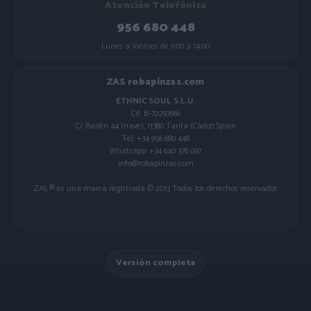
Atención Telefónica
956 680 448
Lunes a Viernes de 9:00 a 14:00
ZAS robapinzas.com
ETHNIC SOUL S.L.U.
Cif. B-72297666
C/ Bailén 44 (nave), 11380 Tarifa (Cádiz) Spain
Tel. +34 956 680 448
Whatsapp: +34 640 378 097
info@robapinzas.com
ZAS ® es una marca registrada © 2013 Todos los derechos reservados
Versión completa