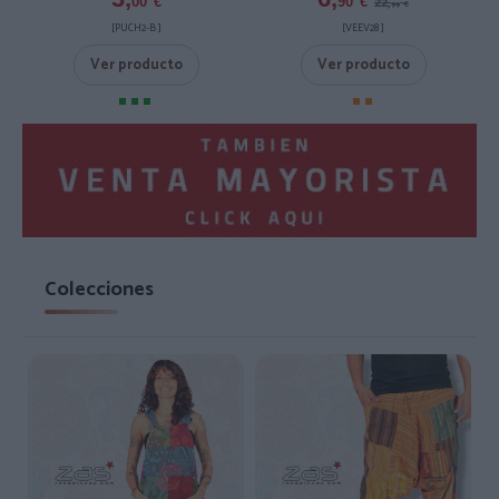
22,
00
€
90
€
99
€
[PUCH2-B ]
[VEEV28 ]
Ver producto
Ver producto
Colecciones