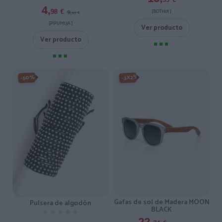
4,
9,
[BOTH01 ]
98
€
95
€
[PIPUM13A ]
Ver producto
Ver producto
-3X2%
-50%
Gafas de sol de Madera MOON
Pulsera de algodón
BLACK
★★★★★
★★★★★
22,