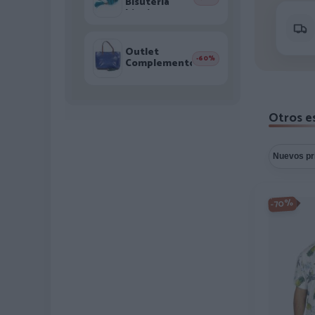
Bisutería
hippie
Outlet
-60%
Complementos
Otros e
-70%