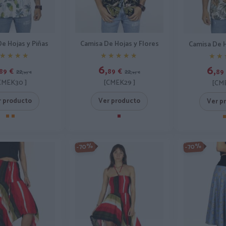
e Hojas y Piñas
Camisa De Hojas y Flores
Camisa De H
★★★★
★★★★
★★★★★
★★★★★
★★
★★
6,
6,
89
€
89
€
89
22,
22,
95
€
95
€
CMEK30 ]
[CMEK29 ]
[CME
r producto
Ver producto
Ver p
-70%
-70%