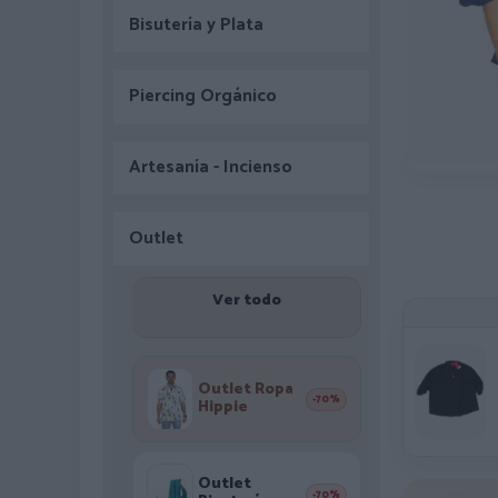
Bisutería y Plata
Piercing Orgánico
Artesanía - Incienso
Outlet
Ver todo
Outlet Ropa
-70%
Hippie
Outlet
-70%