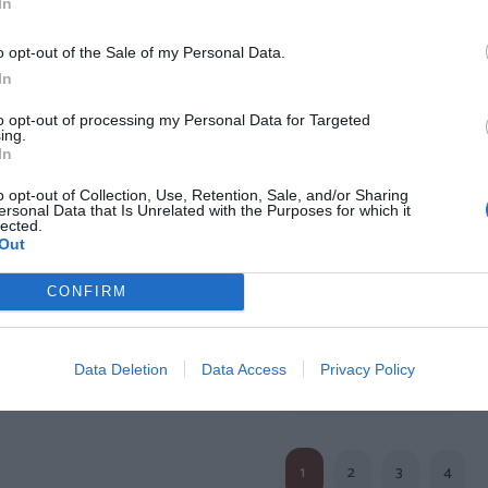
In
o opt-out of the Sale of my Personal Data.
In
go hippie parches
Pantalon leggins Hippie
Camisa d
to opt-out of processing my Personal Data for Targeted
simétrico
estampado Espirales
estampado
ing.
★★★★
★★★★
★★★★★
★★★★★
★★
★★
In
4,
6,
00
€
79
€
59
19,
15,
99
€
95
€
o opt-out of Collection, Use, Retention, Sale, and/or Sharing
ersonal Data that Is Unrelated with the Purposes for which it
VEEV03 ]
[PASN40 ]
[CM
lected.
Out
r producto
Ver producto
Ver p
CONFIRM
Data Deletion
Data Access
Privacy Policy
Cargar más productos
1
2
3
4