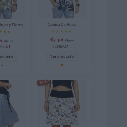
Camisa De Hojas
ojas y Flores
★★★★★
★★★★★
★★★
★★★
6,
89
€
€
22,
22,
95
€
95
€
[CMEK25 ]
K26 ]
Ver producto
roducto
-70%