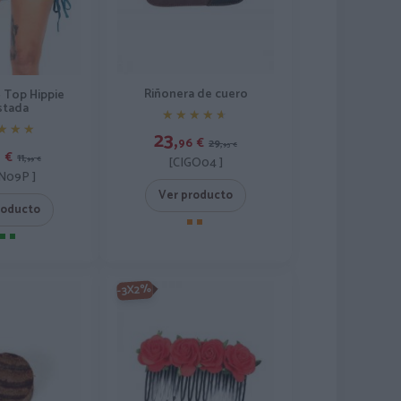
Riñonera de cuero
- Top Hippie
stada
★★★★★
★★★★★
★★★
★★★
23,
96
€
29,
95
€
9
€
11,
[CIGO04 ]
99
€
N09P ]
Ver producto
roducto
-3X2%