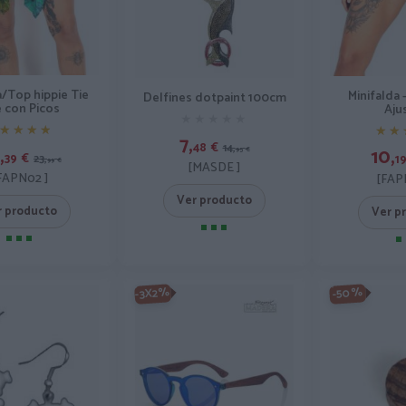
a/Top hippie Tie
Minifalda 
Delfines dotpaint 100cm
 con Picos
Aju
★★★★★
★★★★★
★★★★
★★★★
★★
★★
7,
48
€
14,
,
10,
95
€
39
€
1
23,
99
€
[MASDE ]
FAPN02 ]
[FAP
Ver producto
r producto
Ver p
-3X2%
-50%