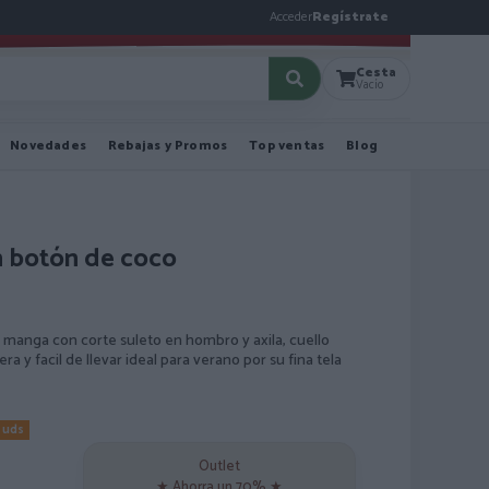
Acceder
Regístrate
Cesta
Vacío
Novedades
Rebajas y Promos
Top ventas
Blog
n botón de coco
manga con corte suleto en hombro y axila, cuello
a y facil de llevar ideal para verano por su fina tela
0 uds
Outlet
★ Ahorra un 70% ★