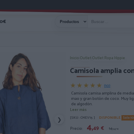
40€
Inicio
›
Outlet
›
Outlet Ropa Hippie
Camisola amplia co
★★★★★
★★★★★
(10)
Camisola camisa amplina de media 
mao y gran botón de coco. Muy liger
de algodón.
Leer más
[SKU: CMEV15 ]
DISPONIBLE
Solo 1
❯
4,
49
€
Precio:
14,
95
€