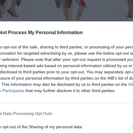
stampado étnico
Vestido estampado étnico
Falda H
simétrico
asimétrico
estampa
Not Process My Personal Information
★★★★
★★★★
★★★★★
★★★★★
★★
★★
6,
8,
89
€
89
€
39
22,
to opt-out of the sale, sharing to third parties, or processing of your per
22,
95
€
95
€
EPI04-F ]
[VEPI04 ]
[FA
formation for targeted advertising by us, please use the below opt-out s
r selection. Please note that after your opt-out request is processed y
r producto
Ver producto
Ver p
eing interest-based ads based on personal information utilized by us or
disclosed to third parties prior to your opt-out. You may separately opt-
losure of your personal information by third parties on the IAB’s list of
. This information may also be disclosed by us to third parties on the
IA
-70%
-70%
Participants
that may further disclose it to other third parties.
l Data Processing Opt Outs
o opt-out of the Sharing of my personal data.