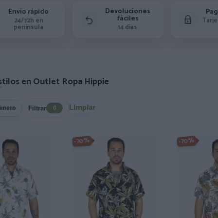
Devoluciones
Envío rápido
Pag
fáciles
24/72h en
Tarje
península
14 días
stilos en Outlet Ropa Hippie
Limpiar
Filtrar
0
-70%
-70%