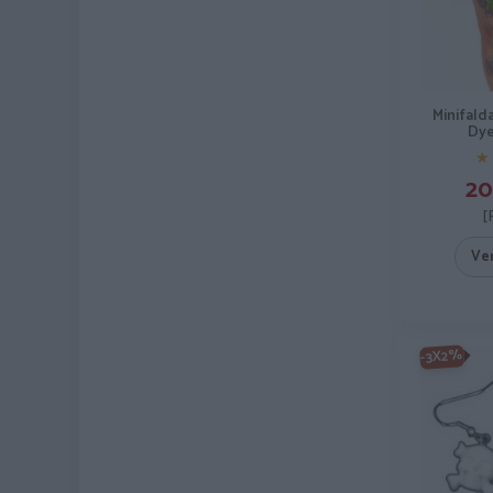
Minifald
Dye
★
★
20
[
Ve
-3X2%