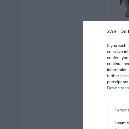
Falda e
a
ZAS -
Do 
★
★
6,
If you wish 
[V
sensitive in
confirm you
Ve
continue se
information 
further disc
participants
-70%
Downstream 
Persona
I want t