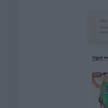
ZAS
Casi 
de or
Sigue e
-15%