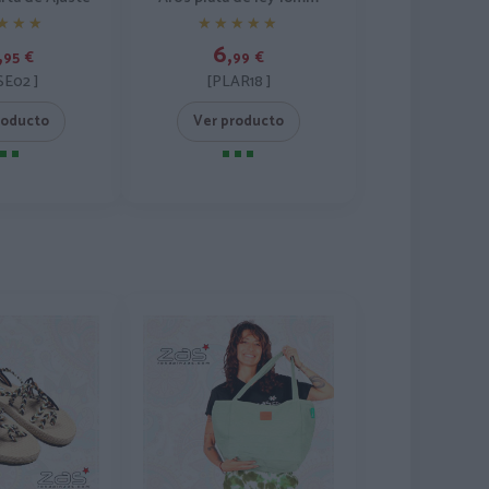
★★★
★★★
★★★★★
★★★★★
,
6,
95
€
99
€
E02 ]
[PLAR18 ]
roducto
Ver producto