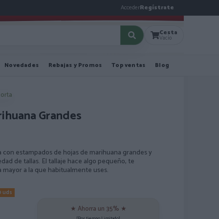
Acceder
Regístrate
Cesta
Vacío
Novedades
Rebajas y Promos
Top ventas
Blog
orta
rihuana Grandes
 con estampados de hojas de marihuana grandes y
iedad de tallas. El tallaje hace algo pequeño, te
 mayor a la que habitualmente uses.
0 uds
★ Ahorra un 35% ★
[Por tiempo Limitado]