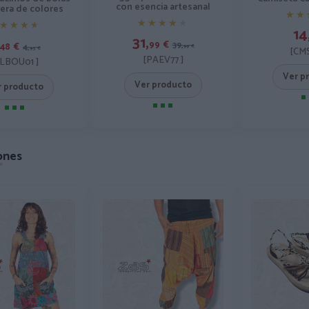
con esencia artesanal
era de colores
★★
★★
★★★★★
★★★★★
★★★★
★★★★
14
31,
99
€
39,
48
€
4,
99
€
95
€
[CMS
[PAEV77 ]
LLBOU01 ]
Ver p
Ver producto
r producto
ones