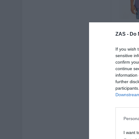
Camisa 
Ma
ZAS -
Do 
★
★
11
If you wish 
[
sensitive in
confirm you
Ve
continue se
information 
further disc
participants
Downstream 
Persona
ZAS
I want t
Casi 