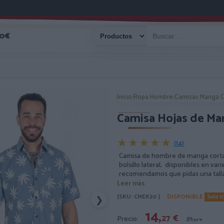
40€
Inicio
›
Ropa Hombre
›
Camisas Manga C
Camisa Hojas de Ma
★★★★★
★★★★★
(14)
Camisa de hombre de manga corta
bolsillo lateral, disponibles en var
recomendamos que pidas una talla
Leer más
[SKU: CMEK20 ]
DISPONIBLE
Solo 1
❯
14,
27
€
Precio:
21,
95
€