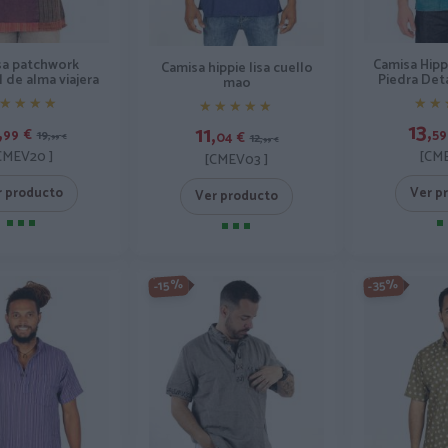
sa patchwork
Camisa Hipp
Camisa hippie lisa cuello
 de alma viajera
Piedra Det
mao
★★★★
★★★★
★★
★★
★★★★★
★★★★★
,
13,
11,
99
€
59
19,
04
€
12,
99
€
99
€
CMEV20 ]
[CME
[CMEV03 ]
r producto
Ver p
Ver producto
-35%
-15%