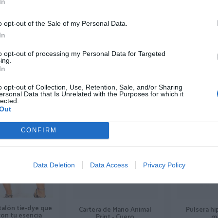
In
igen.
o opt-out of the Sale of my Personal Data.
In
xplorando
to opt-out of processing my Personal Data for Targeted
ing.
In
o opt-out of Collection, Use, Retention, Sale, and/or Sharing
-50%
ersonal Data that Is Unrelated with the Purposes for which it
lected.
Out
CONFIRM
Data Deletion
Data Access
Privacy Policy
talón tie-dye que
Pulsera hi
Cartera de Mano Animal
con tu esencia
m
Print - Cuero