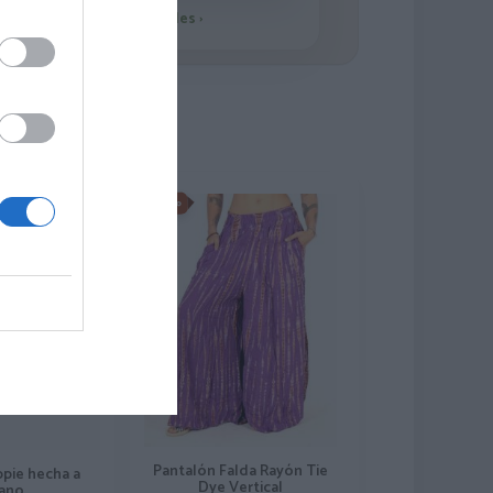
Ver detalles
›
-15%
Pantalón Falda Rayón Tie
ppie hecha a
Dye Vertical
ano