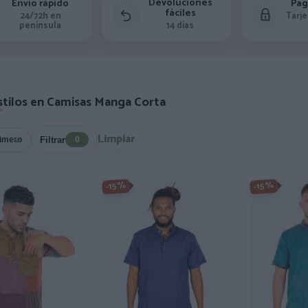
Devoluciones
Envío rápido
Pag
fáciles
24/72h en
Tarje
península
14 días
stilos en Camisas Manga Corta
Limpiar
Filtrar
0
-15%
-15%