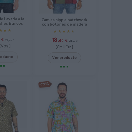
ie Lavada a la
Camisa hippie patchwork
alles Étnicos
con botones de madera
★★★
★★★
★★★★★
★★★★★
18,
€
15,
69
€
21,
99
€
99
€
V09 ]
[CMHC12 ]
roducto
Ver producto
-70%