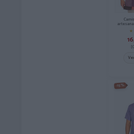
Cami
artesanal
★
★
16
[
Ve
-15%