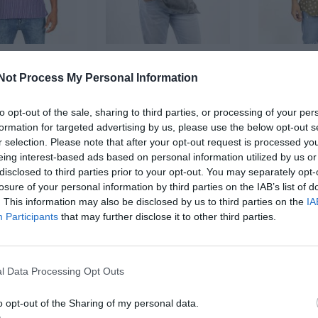
hippie de rayas
Camisa hippie Mantra
Camisa Hoja
nga Corta
Estampado
Peq
Not Process My Personal Information
★★★★
★★★★
★★★★★
★★★★★
★★
★★
,
12,
14,
04
€
71
€
27
12,
14,
to opt-out of the sale, sharing to third parties, or processing of your per
99
€
95
€
CMEV02 ]
[CMEV07 ]
[CME
formation for targeted advertising by us, please use the below opt-out s
r selection. Please note that after your opt-out request is processed y
r producto
Ver producto
Ver p
eing interest-based ads based on personal information utilized by us or
disclosed to third parties prior to your opt-out. You may separately opt-
losure of your personal information by third parties on the IAB’s list of
. This information may also be disclosed by us to third parties on the
IA
Participants
that may further disclose it to other third parties.
1
l Data Processing Opt Outs
 DESDE 1999
o opt-out of the Sharing of my personal data.
3 décadas vistiendo almas libres con piezas auténticas traídas directamente