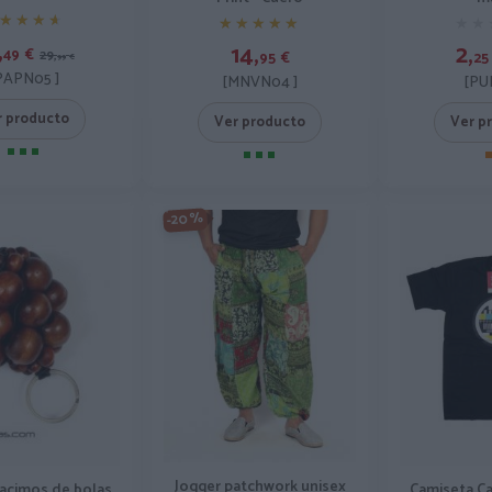
★★★★
★★★★
★★
★★
★★★★★
★★★★★
,
2,
14,
49
€
29,
25
95
€
99
€
PAPN05 ]
[PU
[MNVN04 ]
r producto
Ver p
Ver producto
-20%
Jogger patchwork unisex
racimos de bolas
Camiseta Ca