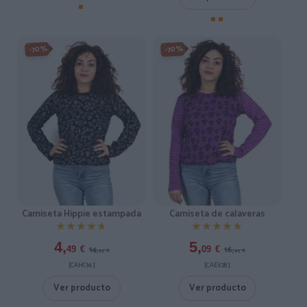
-70%
-70%
Camiseta Hippie estampada
Camiseta de calaveras
★★★★★
★★★★★
★★★★★
★★★★★
4,
5,
14,
16,
49
€
09
€
95
€
95
€
[CAHC16 ]
[CAEV28 ]
Ver producto
Ver producto