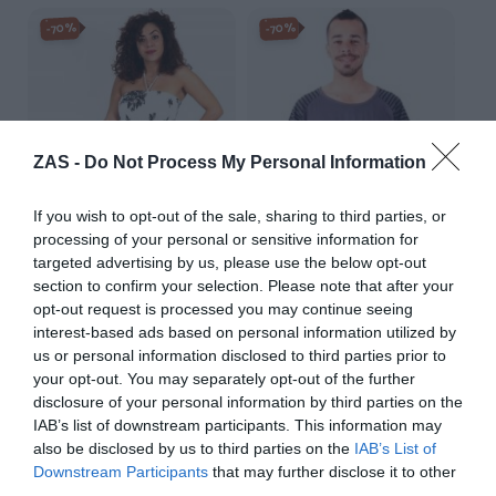
-70%
-70%
ZAS -
Do Not Process My Personal Information
If you wish to opt-out of the sale, sharing to third parties, or
processing of your personal or sensitive information for
targeted advertising by us, please use the below opt-out
section to confirm your selection. Please note that after your
Vestido Blanco con
Camiseta Om rayas
estampado de flores
opt-out request is processed you may continue seeing
★★★★★
★★★★★
★★★★★
★★★★★
interest-based ads based on personal information utilized by
4,
us or personal information disclosed to third parties prior to
15,
79
€
5,
95
€
17,
39
€
95
€
your opt-out. You may separately opt-out of the further
[CMEV11 ]
[VESG01 ]
disclosure of your personal information by third parties on the
Ver producto
IAB’s list of downstream participants. This information may
Ver producto
also be disclosed by us to third parties on the
IAB’s List of
Downstream Participants
that may further disclose it to other
third parties.