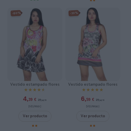
-80%
-70%
Vestido estampado flores
Vestido estampado flores
★★★★★
★★★★★
★★★★★
★★★★★
4,
6,
21,
21,
39
€
59
€
95
€
95
€
[VEUN101 ]
[VEUN100 ]
Ver producto
Ver producto