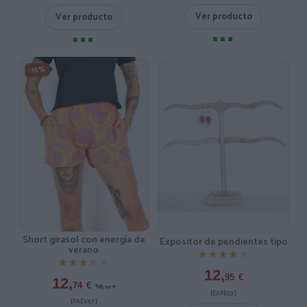
Ver producto
Ver producto
-15%
Short girasol con energía de
Expositor de pendientes tipo
verano
★★★★★
★★★★★
★★★★★
★★★★★
12,
95
€
12,
14,
74
€
99
€
[EXPE03 ]
[PAEV67 ]