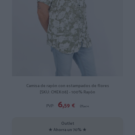
Camisa de rayón con estampados de flores
[SKU: CMEK08] - 100% Rayón
6,
59
€
PVP:
21,
95
€
Outlet
★ Ahorra un 70% ★