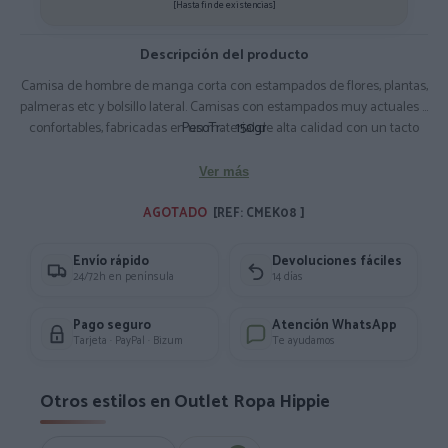
[Hasta fin de existencias]
Descripción del producto
Camisa de hombre de manga corta con estampados de flores, plantas,
palmeras etc y bolsillo lateral. Camisas con estampados muy actuales y
confortables, fabricadas en un material de alta calidad con un tacto
PesoTr:
150gr
suave y fresco y una caida bonita como es el rayón, disponibles en
variedad de tallas. El tallaje hace algo pequeño, te recomendamos que
Ver más
pidas una talla mayor a la que habitualmente uses. Composición: 100%
Rayón
AGOTADO 
[REF: CMEK08 ]
Envío rápido
Devoluciones fáciles
24/72h en península
14 días
Pago seguro
Atención WhatsApp
Tarjeta · PayPal · Bizum
Te ayudamos
Otros estilos en Outlet Ropa Hippie