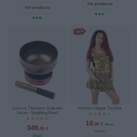
Ver producto
Ver producto
-50%
Cuenco Tibetano Grabado
Vestido Hippie Tie Dye
20cm - Singhing Bowl
★★★★★
★★★★★
★★★★★
★★★★★
10,
19,
00
€
99
€
349,
00
€
[VEEV24 ]
[DSG4S ]