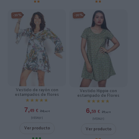
-70%
-70%
Vestido de rayón con
Vestido Hippie con
estampados de flores
estampado de Flores
★★★★★
★★★★★
★★★★★
★★★★★
7,
6,
24,
49
€
21,
59
€
95
€
95
€
[VESN37 ]
[VESN27 ]
Ver producto
Ver producto