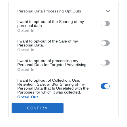
Personal Data Processing Opt Outs
Cargar más productos
I want to opt-out of the Sharing of my
personal data.
Opted In
1
2
3
4
I want to opt-out of the Sale of my
Personal Data.
Opted In
I want to opt-out of processing my
Personal Data for Targeted Advertising.
Opted In
ZAS DESDE 1999
Casi 3 décadas vistiendo almas libres con piezas
I want to opt-out of Collection, Use,
auténticas traídas directamente de origen.
Retention, Sale, and/or Sharing of my
Personal Data that Is Unrelated with the
Purposes for which it was collected.
4,7/5 · 1.197 valoraciones
Opted Out
CONFIRM
Ver detalles
›