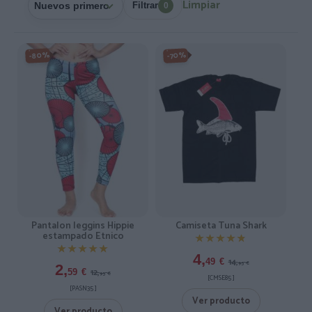
Limpiar
Filtrar
0
-80%
-70%
Pantalon leggins Hippie
Camiseta Tuna Shark
estampado Etnico
★★★★★
★★★★★
★★★★★
★★★★★
4,
14,
49
€
95
€
2,
12,
59
€
95
€
[CMSE85 ]
[PASN35 ]
Ver producto
Ver producto