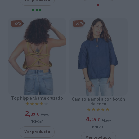
-70%
-70%
Top hippie tirante cruzado
Camisola amplia con botón
de coco
★★★★★
★★★★★
★★★★★
★★★★★
2,
7,
39
€
95
€
4,
14,
49
€
95
€
[TOHC36 ]
[CMEV15 ]
Ver producto
Ver producto