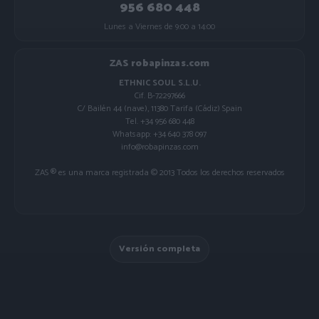
956 680 448
Lunes a Viernes de 9:00 a 14:00
ZAS robapinzas.com
ETHNIC SOUL S.L.U.
Cif. B-72297666
C/ Bailén 44 (nave), 11380 Tarifa (Cádiz) Spain
Tel. +34 956 680 448
Whatsapp: +34 640 378 097
info@robapinzas.com
ZAS ® es una marca registrada © 2013 Todos los derechos reservados
Versión completa