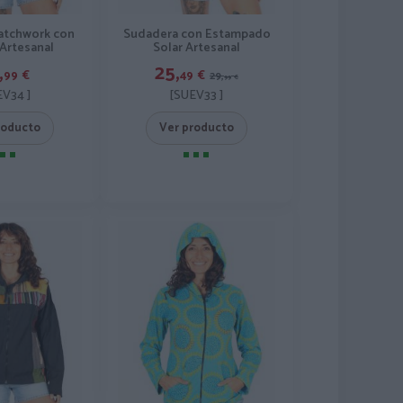
atchwork con
Sudadera con Estampado
 Artesanal
Solar Artesanal
,
25,
99
€
49
€
29,
99
€
EV34 ]
[SUEV33 ]
roducto
Ver producto