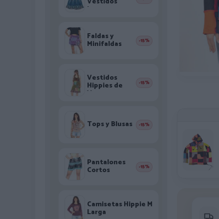
Vestidos
largos
Faldas y
-15%
Minifaldas
Vestidos
-15%
Hippies de
Verano
Tops y Blusas
-15%
Pantalones
-15%
Cortos
Camisetas Hippie M
Larga