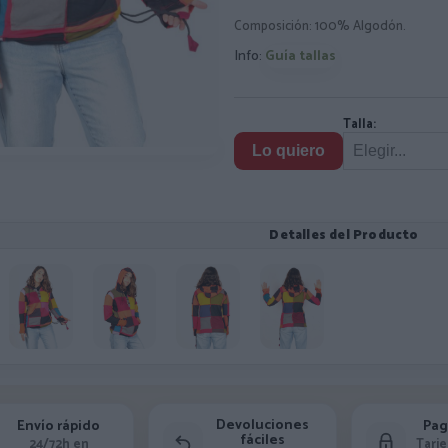
Composición: 100% Algodón.
Info:
Guía tallas
Talla:
Lo quiero
Detalles del Producto
Devoluciones
Envío rápido
Pag
fáciles
24/72h en
Tarje