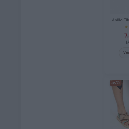
Anillo T
★
★
7,
[
Ve
-15%