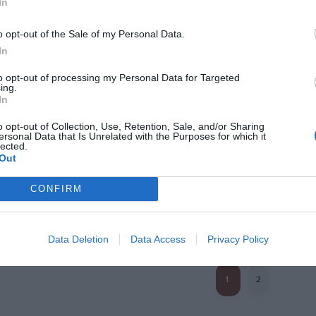
In
o opt-out of the Sale of my Personal Data.
patchwork ligera
Chaqueta étnica sol y luna
Sudadera p
In
n capucha
capucha y
★★★★★
★★★★★
24
★★★★
★★★★
39,
to opt-out of processing my Personal Data for Targeted
99
€
34,
ing.
[CAE
99
€
[CHEV31 ]
In
CHEV96 ]
Ver p
Ver producto
o opt-out of Collection, Use, Retention, Sale, and/or Sharing
r producto
ersonal Data that Is Unrelated with the Purposes for which it
lected.
Out
CONFIRM
Cargar más productos
Data Deletion
Data Access
Privacy Policy
1
2