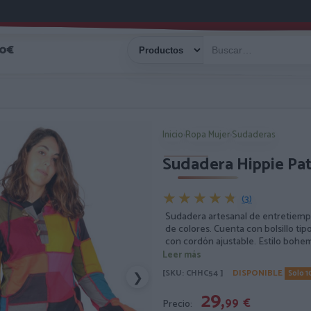
40€
Inicio
›
Ropa Mujer
›
Sudaderas
Sudadera Hippie Pa
★★★★★
★★★★★
(3)
Sudadera artesanal de entretiemp
de colores. Cuenta con bolsillo ti
con cordón ajustable. Estilo bohem
de los parches puede diferir de la
Leer más
[SKU: CHHC54 ]
DISPONIBLE
Solo 1
❯
29,
99
€
Precio: