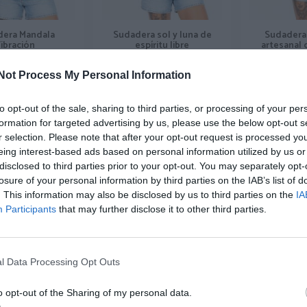
era Mandala
Sudadera sol y luna de
Sudadera
ibración
espíritu libre
artesanal
★★★★
★★★★
★★★★★
★★★★★
★★
★★
Not Process My Personal Information
25,
24,
39
99
€
99
€
SUEV31 ]
[CHEV101 ]
[CHE
to opt-out of the sale, sharing to third parties, or processing of your per
r producto
Ver producto
Ver p
formation for targeted advertising by us, please use the below opt-out s
r selection. Please note that after your opt-out request is processed y
eing interest-based ads based on personal information utilized by us or
disclosed to third parties prior to your opt-out. You may separately opt-
losure of your personal information by third parties on the IAB’s list of
. This information may also be disclosed by us to third parties on the
IA
Participants
that may further disclose it to other third parties.
l Data Processing Opt Outs
o opt-out of the Sharing of my personal data.