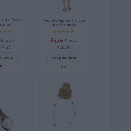
pie de Cuero
Vestido hippie Tie Dye
icolor
tirantes nudo
★★★
★★★
★★★★★
★★★★★
23,
€
09
€
24,
32,
95
€
99
€
A23 ]
[VEJU08 ]
roducto
Ver producto