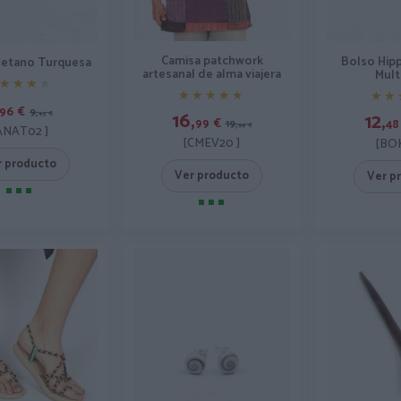
Camisa patchwork
Bolso Hip
ibetano Turquesa
artesanal de alma viajera
Mult
★★★★
★★★★
★★★★★
★★★★★
★★
★★
96
€
9,
16,
12,
95
€
99
€
48
19,
99
€
ANAT02 ]
[CMEV20 ]
[BOK
r producto
Ver producto
Ver p