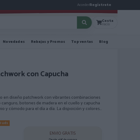
Acceder
Regístrate
Cesta
Vacío
Novedades
Rebajas y Promos
Top ventas
Blog
tchwork con Capucha
o en diseño patchwork con vibrantes combinaciones
po canguro, botones de madera en el cuello y capucha
io y cómodo para el día a día. La dispoición y colores
 mostrada son todos diferentes.
0 uds
ENVIO GRATIS
Desde 40€ de compra