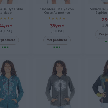
aTie Dye Estilo
Sudadera Tie Dye con
Sudadera P
Relajado
Corte Asimétrico
Espíritu
29
★★★★
★★★★
★★★★★
★★★★★
34,
39,
[SU
99
€
99
€
SUJU02 ]
[SUJU01 ]
Ver p
r producto
Ver producto