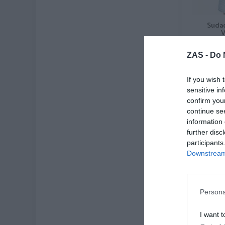
Sudad
V
★
★
ZAS -
Do 
[
If you wish 
Ve
sensitive in
confirm you
continue se
information 
further disc
participants
Downstream 
Persona
I want t