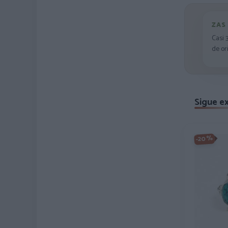
ZAS
Casi 
de or
Sigue e
-20%