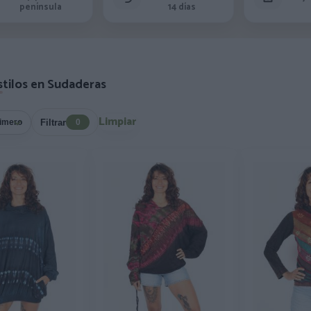
península
14 días
stilos en Sudaderas
Limpiar
Filtrar
0