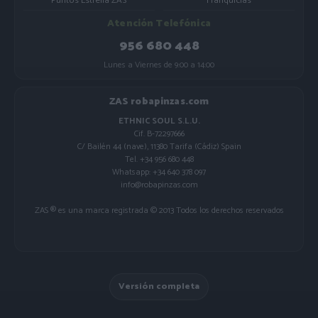
Puntos Estrella ZAS
Franquicias
Atención Telefónica
956 680 448
Lunes a Viernes de 9:00 a 14:00
ZAS robapinzas.com
ETHNIC SOUL S.L.U.
Cif. B-72297666
C/ Bailén 44 (nave), 11380 Tarifa (Cádiz) Spain
Tel. +34 956 680 448
Whatsapp: +34 640 378 097
info@robapinzas.com
ZAS ® es una marca registrada © 2013 Todos los derechos reservados
Versión completa