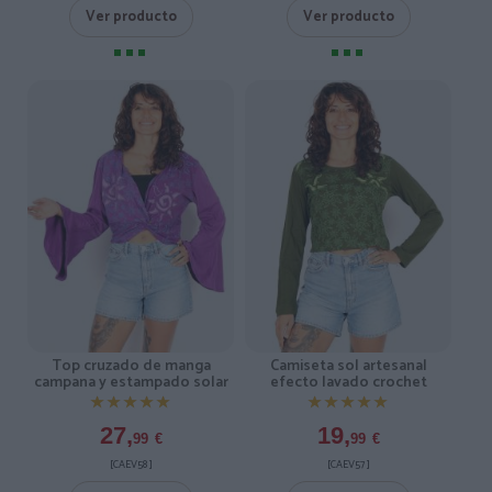
Ver producto
Ver producto
Top cruzado de manga
Camiseta sol artesanal
campana y estampado solar
efecto lavado crochet
★★★★★
★★★★★
★★★★★
★★★★★
27,
19,
99
€
99
€
[CAEV58 ]
[CAEV57 ]