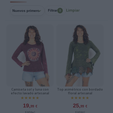
Limpiar
Filtrar
0
Camiseta sol y luna con
Top asimétrico con bordado
efecto lavado artesanal
floral artesanal
★★★★★
★★★★★
★★★★★
★★★★★
19,
25,
99
€
99
€
[CAEV64 ]
[CAEV63 ]