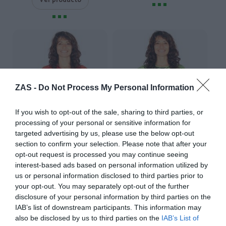
Ver producto
ZAS -
Do Not Process My Personal Information
If you wish to opt-out of the sale, sharing to third parties, or
processing of your personal or sensitive information for
targeted advertising by us, please use the below opt-out
section to confirm your selection. Please note that after your
opt-out request is processed you may continue seeing
Camiseta crop sol y luna
Camiseta crop sol con
interest-based ads based on personal information utilized by
manga larga
detalle crochet
us or personal information disclosed to third parties prior to
★★★★★
★★★★★
★★★★★
★★★★★
your opt-out. You may separately opt-out of the further
19,
19,
99
€
99
€
disclosure of your personal information by third parties on the
[CAEV53 ]
[CAEV54 ]
IAB’s list of downstream participants. This information may
also be disclosed by us to third parties on the
IAB’s List of
Ver producto
Ver producto