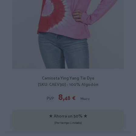
Camiseta Ying Yang Tie Dye
[SKU: CAEV30] - 100% Algodón
8,
48
€
PVP:
16,
95
€
★ Ahorra un 50% ★
[Por tiempo Limitado]