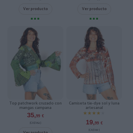
Ver producto
Ver producto
Top patchwork cruzado con
Camiseta tie-dye sol y luna
mangas campana
artesanal
★★★★★
★★★★★
35,
99
€
19,
[CAEV62 ]
99
€
[CAEV61 ]
Ver producto