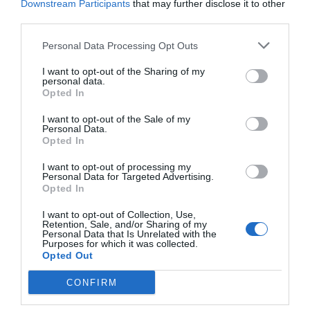
Downstream Participants
that may further disclose it to other
third parties.
Personal Data Processing Opt Outs
I want to opt-out of the Sharing of my
Cargar más productos
personal data.
Opted In
I want to opt-out of the Sale of my
Personal Data.
1
2
Opted In
I want to opt-out of processing my
Personal Data for Targeted Advertising.
Opted In
ZAS DESDE 1999
I want to opt-out of Collection, Use,
Retention, Sale, and/or Sharing of my
Casi 3 décadas vistiendo almas libres con piezas
Personal Data that Is Unrelated with the
auténticas traídas directamente de origen.
Purposes for which it was collected.
Opted Out
4,7/5 · 1.197 valoraciones
CONFIRM
Ver detalles
›