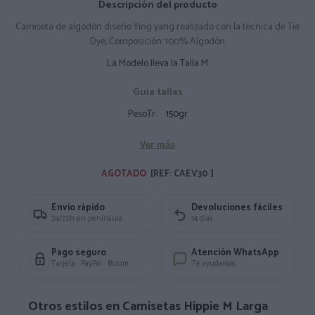
Descripción del producto
Camiseta de algodón diseño Ying yang realizado con la técnica de Tie
Dye, Composición: 100% Algodón
La Modelo lleva la Talla M
Guía tallas
PesoTr:
150gr
Ver más
AGOTADO 
[REF: CAEV30 ]
Envío rápido
Devoluciones fáciles
24/72h en península
14 días
Pago seguro
Atención WhatsApp
Tarjeta · PayPal · Bizum
Te ayudamos
Otros estilos en Camisetas Hippie M Larga