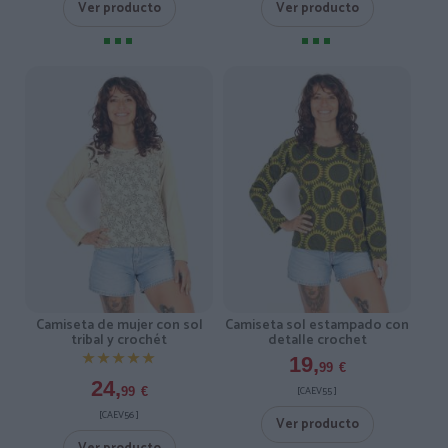
Ver producto
Ver producto
Camiseta de mujer con sol
Camiseta sol estampado con
tribal y crochét
detalle crochet
★★★★★
★★★★★
19,
99
€
24,
[CAEV55 ]
99
€
[CAEV56 ]
Ver producto