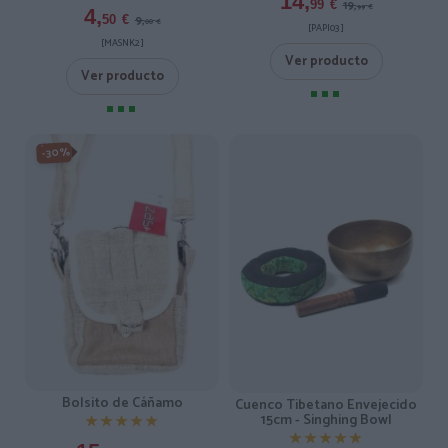
14,
19,
99
€
99
€
4,
9,
50
€
00
€
[PAPI03 ]
[MASNK2 ]
Ver producto
Ver producto
-30%
Bolsito de Cáñamo
Cuenco Tibetano Envejecido
15cm - Singhing Bowl
★★★★★
★★★★★
★★★★★
★★★★★