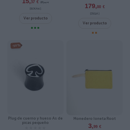
15,
21,
37
€
95
€
179,
00
€
[BOKA16 ]
[DSG2A ]
Ver producto
Ver producto
-50%
Plug de cuerno y hueso As de
Monedero loneta Root
picas pequeño
3,
99
€
★★★★★
★★★★★