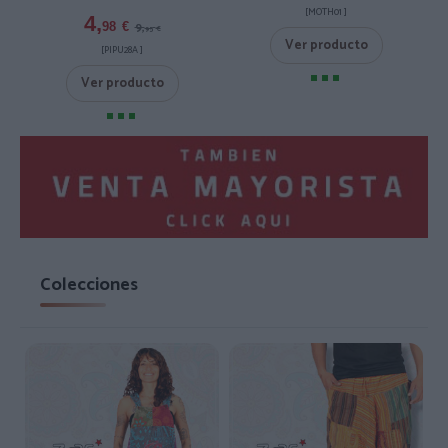
[MOTH01 ]
4,
9,
98
€
95
€
Ver producto
[PIPU28A ]
Ver producto
Colecciones