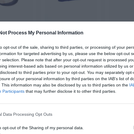
Riñonera d
ro de Cáñamo
Monedero de cáñamo con
Not Process My Personal Information
Himalay
p redondo
Cremallera Lateral
★★
★★
★★★★
★★★★
★★★★★
★★★★★
to opt-out of the sale, sharing to third parties, or processing of your per
15,
3,
96
20
€
16
€
6,
3,
50
€
95
€
formation for targeted advertising by us, please use the below opt-out s
[RI
MOHC05 ]
[MOKA16 ]
r selection. Please note that after your opt-out request is processed y
eing interest-based ads based on personal information utilized by us or
Ver p
r producto
Ver producto
disclosed to third parties prior to your opt-out. You may separately opt-
losure of your personal information by third parties on the IAB’s list of
. This information may also be disclosed by us to third parties on the
IA
Participants
that may further disclose it to other third parties.
-20%
-25%
l Data Processing Opt Outs
o opt-out of the Sharing of my personal data.