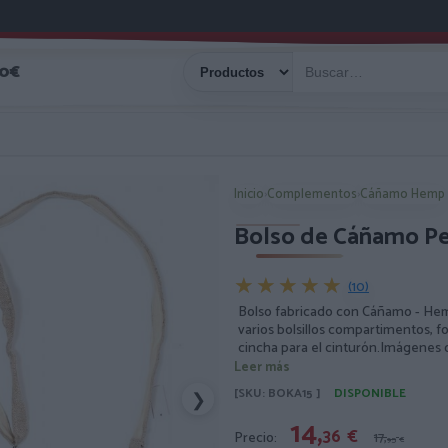
40€
Inicio
›
Complementos
›
Cáñamo Hemp
Bolso de Cáñamo P
★★★★★
★★★★★
(10)
Bolso fabricado con Cáñamo - Hem
varios bolsillos compartimentos, f
cincha para el cinturón.Imágenes o
Leer más
[SKU: BOKA15 ]
DISPONIBLE
❯
14,
36
€
Precio:
17,
95
€