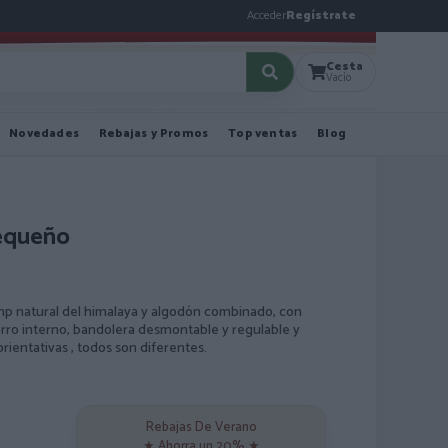
Acceder
Regístrate
Cesta
Vacío
Novedades
Rebajas y Promos
Top ventas
Blog
equeño
p natural del himalaya y algodón combinado, con
orro interno, bandolera desmontable y regulable y
rientativas , todos son diferentes.
Rebajas De Verano
★ Ahorra un 20% ★