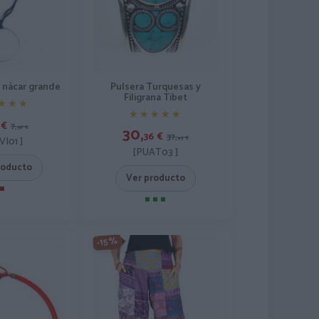
 nácar grande
Pulsera Turquesas y
Filigrana Tibet
★★★
★★★
★★★★★
★★★★★
€
7,
30,
50
€
36
€
37,
VI01 ]
95
€
[PUAT03 ]
roducto
Ver producto
-15%