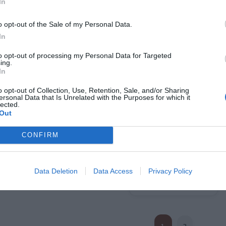
In
o opt-out of the Sale of my Personal Data.
In
to opt-out of processing my Personal Data for Targeted
de Cáñamo Grande
Monedero 100% Cáñamo
Monedero 
ing.
Hemp
H
★★★★
★★★★
In
★★★★★
★★★★★
★★
★★
,
07
€
32,
95
€
3,
2,
o opt-out of Collection, Use, Retention, Sale, and/or Sharing
60
€
63
4,
BOKA30 ]
50
€
ersonal Data that Is Unrelated with the Purposes for which it
lected.
[MOKA13L ]
[MOK
Out
r producto
Ver producto
Ver p
CONFIRM
Data Deletion
Data Access
Privacy Policy
Cargar más productos