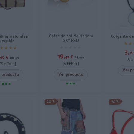
Gafas de sol de Madera
ibras naturales
Colgante de
SKY RED
plegable
★★
★★
★★★★★
★★★★★
★★★★
★★★★
3,
75
19,
47
€
48
€
29,
22,
95
€
95
€
[CO
[GFFR31 ]
ESMO01 ]
Ver p
Ver producto
r producto
-20%
-70%