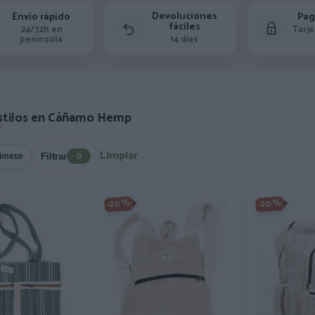
Devoluciones
Envío rápido
Pag
fáciles
24/72h en
Tarje
península
14 días
stilos en Cáñamo Hemp
Limpiar
Filtrar
0
-20%
-20%