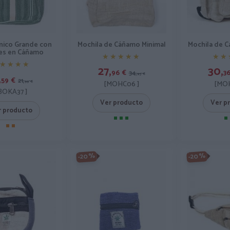
nico Grande con
Mochila de Cáñamo Minimal
Mochila de 
les en Cáñamo
★★★★★
★★★★★
★★
★★
★★★★
★★★★
27,
30,
96
€
3
34,
,
95
€
59
€
21,
99
€
[MOHC06 ]
[MOH
BOKA37 ]
Ver producto
Ver p
r producto
-20%
-20%