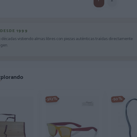
1
2
 DESDE 1999
3 décadas vistiendo almas libres con piezas auténticas traídas directamente
igen.
xplorando
-3X2%
-50%