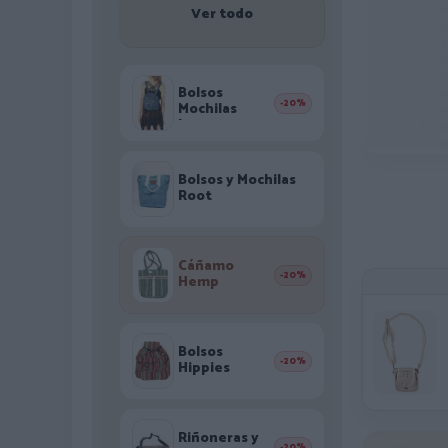
Ver todo
Bolsos
-20%
Mochilas
Jeans
Bolsos y Mochilas
Root
Cáñamo
-20%
Hemp
Bolsos
-20%
Hippies
Riñoneras y
-20%