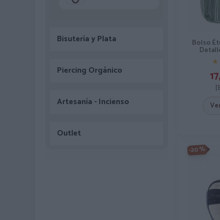
Bisutería y Plata
Bolso Ét
Detal
★
★
Piercing Orgánico
17
[
Artesanía - Incienso
Ve
Outlet
-20%