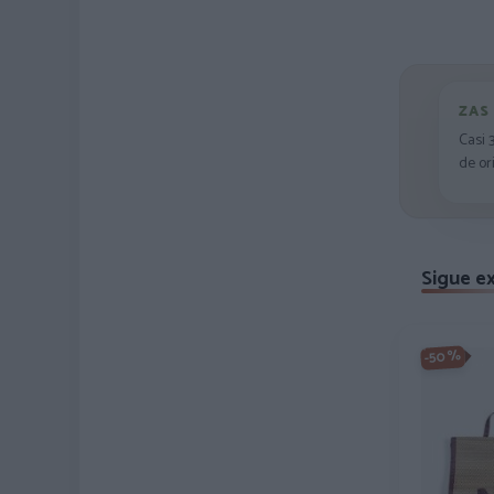
ZAS
Casi 
de or
Sigue e
-50%