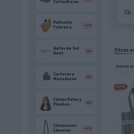
Cartucheras
Pañuelos
-20%
Fulares y
Pareos
Gafas de Sol
Otros e
3X2
Root
Carteras y
3X2
Monederos
-20%
Cintas Palos y
3X2
Pinchos -
Accesorios
Pelo
Cinturones
-50%
Llaveros