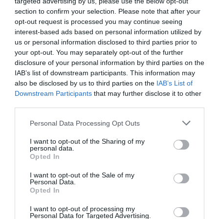
targeted advertising by us, please use the below opt-out
section to confirm your selection. Please note that after your
Cargar más productos
opt-out request is processed you may continue seeing
interest-based ads based on personal information utilized by
us or personal information disclosed to third parties prior to
your opt-out. You may separately opt-out of the further
1
2
disclosure of your personal information by third parties on the
IAB’s list of downstream participants. This information may
also be disclosed by us to third parties on the
IAB’s List of
Downstream Participants
that may further disclose it to other
third parties.
ZAS DESDE 1999
Personal Data Processing Opt Outs
Casi 3 décadas vistiendo almas libres con piezas
auténticas traídas directamente de origen.
I want to opt-out of the Sharing of my
personal data.
Opted In
4,7/5 · 1.197 valoraciones
I want to opt-out of the Sale of my
Ver detalles
›
Personal Data.
Opted In
I want to opt-out of processing my
Sigue explorando
Personal Data for Targeted Advertising.