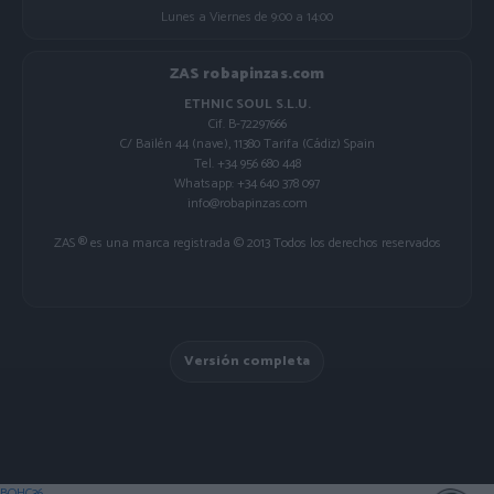
Lunes a Viernes de 9:00 a 14:00
ZAS robapinzas.com
ETHNIC SOUL S.L.U.
Cif. B-72297666
C/ Bailén 44 (nave), 11380 Tarifa (Cádiz) Spain
Tel. +34 956 680 448
Whatsapp: +34 640 378 097
info@robapinzas.com
ZAS ® es una marca registrada © 2013 Todos los derechos reservados
Versión completa
BOHC36