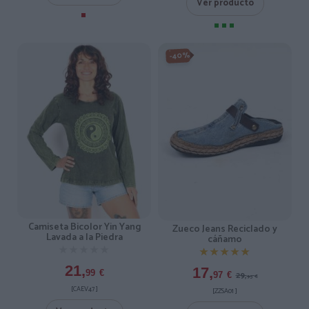
Ver producto
-40%
Camiseta Bicolor Yin Yang
Zueco Jeans Reciclado y
Lavada a la Piedra
cáñamo
★★★★★
★★★★★
★★★★★
★★★★★
21,
17,
99
€
29,
97
€
95
€
[CAEV47 ]
[ZZSA01 ]