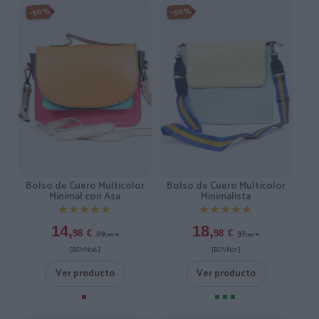
-50%
-50%
Bolso de Cuero Multicolor
Bolso de Cuero Multicolor
Minimal con Asa
Minimalista
★★★★★
★★★★★
★★★★★
★★★★★
14,
18,
29,
37,
98
€
98
€
95
€
95
€
[BOVN06 ]
[BOVN01 ]
Ver producto
Ver producto