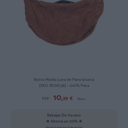
Bolso Media Luna de Pana Gruesa
[SKU: BOHC36] - 100% Pana
10,
39
€
PVP:
12,
99
€
Rebajas De Verano
★ Ahorra un 20% ★
[Hasta el domingo 30 de agosto]