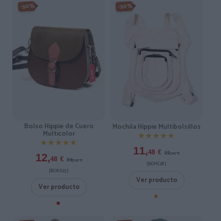
-50%
-50%
Bolso Hippie de Cuero
Mochila Hippie Multibolsillos
Multicolor
★★★★★
★★★★★
★★★★★
★★★★★
11,
22,
48
€
95
€
12,
24,
48
€
95
€
[BOHC28 ]
[BOKA23 ]
Ver producto
Ver producto