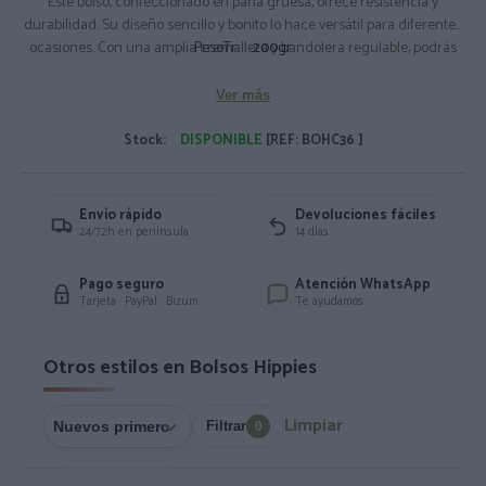
Este bolso, confeccionado en pana gruesa, ofrece resistencia y
durabilidad. Su diseño sencillo y bonito lo hace versátil para diferentes
ocasiones. Con una amplia cremallera y bandolera regulable, podrás
PesoTr:
200gr
llevarlo cómodamente en el hombro o cruzado. Composición: 100%
Pana
Ver más
Medidas Aprox: 33x16x9cm.
Stock:
DISPONIBLE
[REF: BOHC36 ]
Envío rápido
Devoluciones fáciles
24/72h en península
14 días
Pago seguro
Atención WhatsApp
Tarjeta · PayPal · Bizum
Te ayudamos
Otros estilos en Bolsos Hippies
Limpiar
Filtrar
0