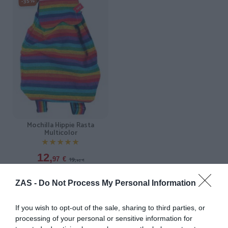
-35%
Mochilla Hippie Rasta
Multicolor
★★★★★
★★★★★
12,
19,
97
€
95
€
[BOHC22 ]
ZAS -
Do Not Process My Personal Information
Ver producto
If you wish to opt-out of the sale, sharing to third parties, or
processing of your personal or sensitive information for