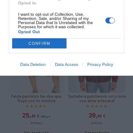
Opted In
I want to opt-out of Collection, Use,
Retention, Sale, and/or Sharing of my
-15%
Personal Data that Is Unrelated with the
Purposes for which it was collected.
Opted Out
CONFIRM
Data Deletion
Data Access
Privacy Policy
Falda pantalón tie-dye que
Sudadera patchwork sol y luna
fluye con tu esencia
con alma artesanal
★★★★★
★★★★★
★★★★★
★★★★★
25,
39,
29,
49
€
99
€
99
€
[PAPN05 ]
[CHEV97 ]