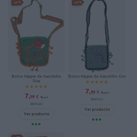
-20%
-20%
Bolso Hippie de Ganchillo
Bolso Hippie de Ganchillo Om
Star
★★★★★
★★★★★
★★★★★
★★★★★
7,
9,
99
€
99
€
7,
9,
99
€
99
€
[BOHC27 ]
[BOHC26 ]
Ver producto
Ver producto