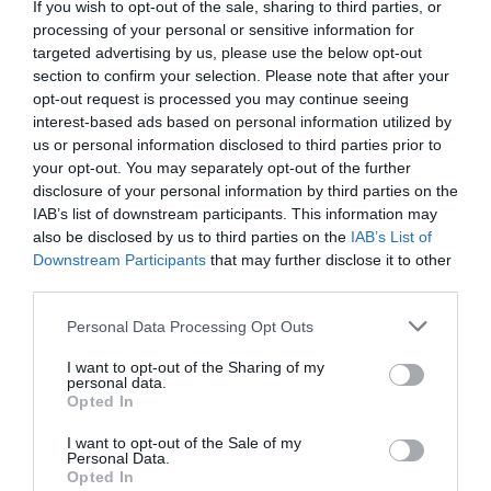
If you wish to opt-out of the sale, sharing to third parties, or
processing of your personal or sensitive information for
targeted advertising by us, please use the below opt-out
-40%
-20%
section to confirm your selection. Please note that after your
opt-out request is processed you may continue seeing
interest-based ads based on personal information utilized by
us or personal information disclosed to third parties prior to
your opt-out. You may separately opt-out of the further
disclosure of your personal information by third parties on the
IAB’s list of downstream participants. This information may
also be disclosed by us to third parties on the
IAB’s List of
Downstream Participants
that may further disclose it to other
third parties.
Personal Data Processing Opt Outs
Pantalón Campana Con
Pantalón Tipo Harem
Movimiento Y Un Toque
Unisex Con Tiro...
I want to opt-out of the Sharing of my
Especial
personal data.
20,
34,
99
€
99
€
Opted In
17,
21,
59
€
[PAEV61 ]
99
€
[PAEV62 ]
I want to opt-out of the Sale of my
Ver producto
Personal Data.
Ver producto
Opted In