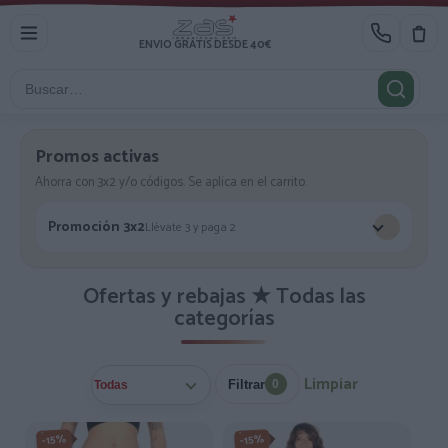
ENVIO GRATIS DESDE 40€
Promos activas
Ahorra con 3x2 y/o códigos. Se aplica en el carrito.
Promoción 3x2
Llévate 3 y paga 2
Ofertas y rebajas ★ Todas las
categorías
Limpiar
Filtrar
0
-15%
-15%