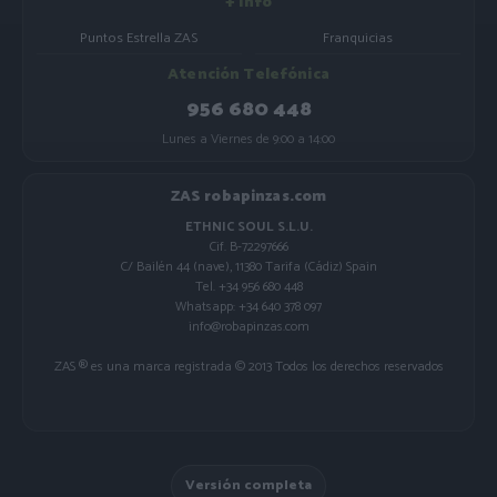
+ Info
Puntos Estrella ZAS
Franquicias
Atención Telefónica
956 680 448
Lunes a Viernes de 9:00 a 14:00
ZAS robapinzas.com
ETHNIC SOUL S.L.U.
Cif. B-72297666
C/ Bailén 44 (nave), 11380 Tarifa (Cádiz) Spain
Tel. +34 956 680 448
Whatsapp: +34 640 378 097
info@robapinzas.com
ZAS ® es una marca registrada © 2013 Todos los derechos reservados
Versión completa