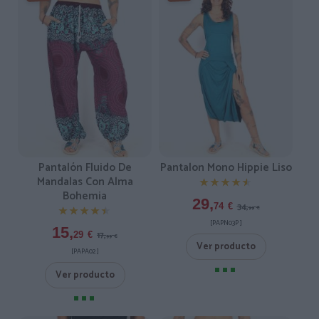
Pantalón Fluido De
Pantalon Mono Hippie Liso
Mandalas Con Alma
★★★★★
★★★★★
Bohemia
29,
34,
74
€
★★★★★
★★★★★
99
€
[PAPN03P ]
15,
17,
29
€
99
€
Ver producto
[PAPA02 ]
Ver producto