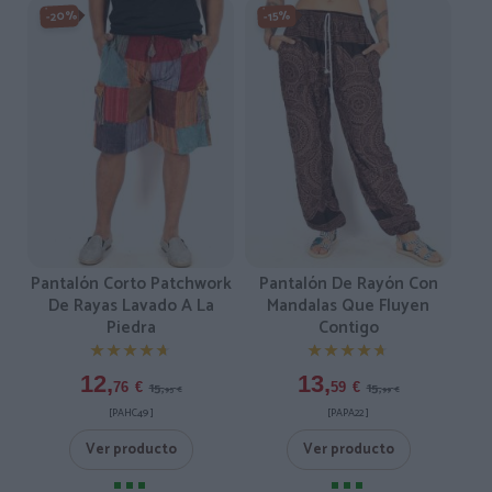
-20%
-15%
Pantalón Corto Patchwork
Pantalón De Rayón Con
De Rayas Lavado A La
Mandalas Que Fluyen
Piedra
Contigo
★★★★★
★★★★★
★★★★★
★★★★★
12,
13,
15,
15,
76
€
59
€
95
€
99
€
[PAHC49 ]
[PAPA22 ]
Ver producto
Ver producto