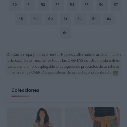
50
51
52
53
54
55
56
57
58
59
60
61
62
63
64
65
Ofertas en ropa y complementos Hippies y alternativos artesanales. En
esta sección te mostramos todas las OFERTAS nuestra tienda online.
Selecciona en el desplegable la categoría de productos de tu interés
para ver las OFERTAS específicas de esa categoría conbcreta. Si
quieres, también puedes ver las ofertas y descuentos de los productos
de una subcategoría concreta si vas a esa subcategoría y seleccionas
Colecciones
Ordenar por Oferta mediante el desplegable que verás en la Barra
gris que verás al lado del nombre de la categoría.