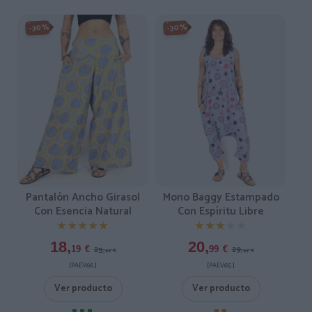
-30%
-30%
Pantalón Ancho Girasol
Mono Baggy Estampado
Con Esencia Natural
Con Espíritu Libre
★★★★★
★★★★★
★★★★★
★★★★★
18,
20,
25,
29,
19
€
99
€
99
€
99
€
[PAEV66 ]
[PAEV65 ]
Ver producto
Ver producto