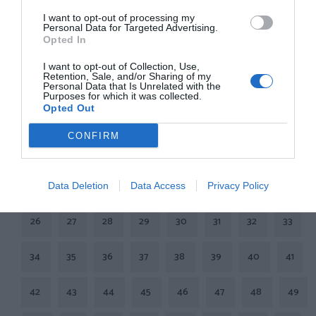
I want to opt-out of processing my
Personal Data for Targeted Advertising.
Opted In
Cargar Siguiente Página
I want to opt-out of Collection, Use,
Retention, Sale, and/or Sharing of my
Personal Data that Is Unrelated with the
Purposes for which it was collected.
Opted Out
1
2
3
4
5
6
7
8
9
CONFIRM
10
11
12
13
14
15
16
17
18
19
20
21
22
23
24
25
Data Deletion
Data Access
Privacy Policy
26
27
28
29
30
31
32
33
34
35
36
37
38
39
40
41
42
43
44
45
46
47
48
49