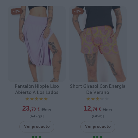
-15%
-15%
Pantalón Hippie Liso
Short Girasol Con Energía
Abierto A Los Lados
De Verano
★★★★★
★★★★★
★★★★★
★★★★★
23,
12,
27,
14,
79
€
74
€
99
€
99
€
[PAPN05P ]
[PAEV67 ]
Ver producto
Ver producto