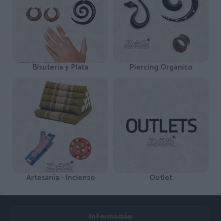
Bisutería y Plata
Piercing Orgánico
Artesanía - Incienso
Outlet
Información