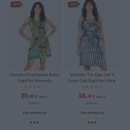
-30%
-20%
Vestido Patchwork Boho
Vestido Tie-Dye Sol Y
Espíritu Nómada
Luna Con Espíritu Libre
★★★★★
★★★★★
★★★★★
★★★★★
20,
18,
29,
22,
99
€
39
€
99
€
99
€
[VEEV47 ]
[VEEV46 ]
Ver producto
Ver producto