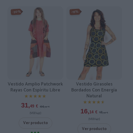
-30%
-15%
Vestido Amplio Patchwork
Vestido Girasoles
Rayas Con Espíritu Libre
Bordados Con Energía
Natural
★★★★★
★★★★★
★★★★★
★★★★★
31,
44,
49
€
99
€
16,
18,
14
€
[VEEV43 ]
99
€
[VEEV42 ]
Ver producto
Ver producto