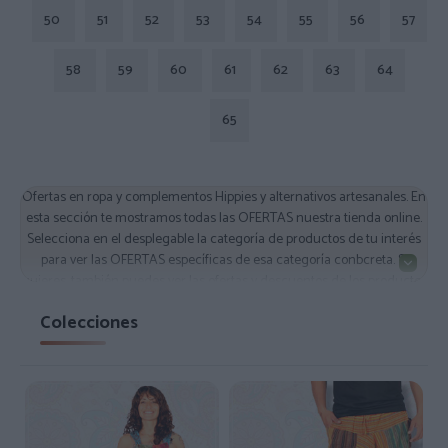
50
51
52
53
54
55
56
57
58
59
60
61
62
63
64
65
Ofertas en ropa y complementos Hippies y alternativos artesanales. En
esta sección te mostramos todas las OFERTAS nuestra tienda online.
Selecciona en el desplegable la categoría de productos de tu interés
para ver las OFERTAS específicas de esa categoría conbcreta. Si
quieres, también puedes ver las ofertas y descuentos de los productos
de una subcategoría concreta si vas a esa subcategoría y seleccionas
Colecciones
Ordenar por Oferta mediante el desplegable que verás en la Barra
gris que verás al lado del nombre de la categoría.