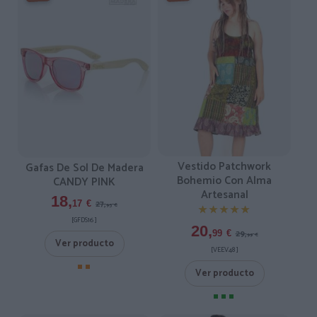
Vestido Patchwork
Gafas De Sol De Madera
Bohemio Con Alma
CANDY PINK
Artesanal
18,
27,
17
€
95
€
★★★★★
★★★★★
[GFDS16 ]
20,
29,
99
€
99
€
Ver producto
[VEEV48 ]
Ver producto