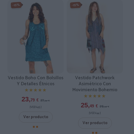
-15%
-15%
Vestido Boho Con Bolsillos
Vestido Patchwork
Y Detalles Étnicos
Asimétrico Con
Movimiento Bohemio
★★★★★
★★★★★
★★★★★
★★★★★
23,
27,
79
€
99
€
25,
29,
49
€
[VEEV45 ]
99
€
[VEEV44 ]
Ver producto
Ver producto