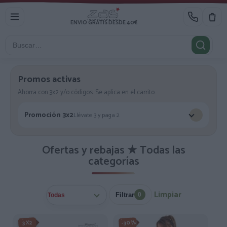
ENVIO GRATIS DESDE 40€
Promos activas
Ahorra con 3x2 y/o códigos. Se aplica en el carrito.
Promoción 3x2
Llévate 3 y paga 2
Ofertas y rebajas ★ Todas las
categorías
Limpiar
Filtrar
0
-3X2%
-30%
3X2