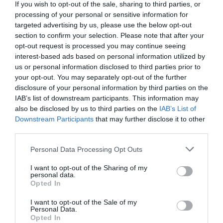
If you wish to opt-out of the sale, sharing to third parties, or
processing of your personal or sensitive information for
targeted advertising by us, please use the below opt-out
-50%
-25%
section to confirm your selection. Please note that after your
opt-out request is processed you may continue seeing
interest-based ads based on personal information utilized by
us or personal information disclosed to third parties prior to
your opt-out. You may separately opt-out of the further
disclosure of your personal information by third parties on the
IAB’s list of downstream participants. This information may
also be disclosed by us to third parties on the
IAB’s List of
Downstream Participants
that may further disclose it to other
third parties.
Personal Data Processing Opt Outs
Vestido Girasoles Con
Vestido Girasol Con
Volantes Y Alma Alegre
Detalles Crochet Y Energía
I want to opt-out of the Sharing of my
★★★★★
★★★★★
17,
personal data.
22,
24
€
99
€
Opted In
11,
22,
[VEEV40 ]
50
€
99
€
[VEEV41 ]
I want to opt-out of the Sale of my
Ver producto
Personal Data.
Ver producto
Opted In