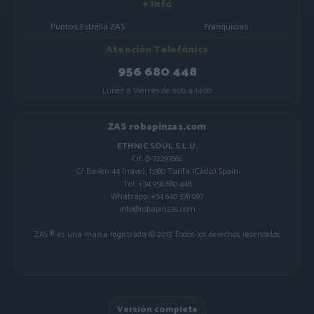
+ Info
Puntos Estrella ZAS
Franquicias
Atención Telefónica
956 680 448
Lunes a Viernes de 9:00 a 14:00
ZAS robapinzas.com
ETHNIC SOUL S.L.U.
Cif. B-72297666
C/ Bailén 44 (nave), 11380 Tarifa (Cádiz) Spain
Tel. +34 956 680 448
Whatsapp: +34 640 378 097
info@robapinzas.com
ZAS ® es una marca registrada © 2013 Todos los derechos reservados
Versión completa