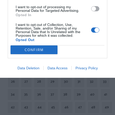
I want to opt-out of processing my
Personal Data for Targeted Advertising.
Opted In
Cargar Siguiente Página
I want to opt-out of Collection, Use,
Retention, Sale, and/or Sharing of my
Personal Data that Is Unrelated with the
Purposes for which it was collected.
Opted Out
1
2
3
4
5
6
7
8
9
CONFIRM
10
11
12
13
14
15
16
17
18
19
20
21
22
23
24
25
Data Deletion
Data Access
Privacy Policy
26
27
28
29
30
31
32
33
34
35
36
37
38
39
40
41
42
43
44
45
46
47
48
49